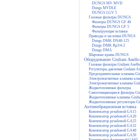
DUNGS MV MVD
Dungs MVDLE
DUNGS LGV 5
Газовые фильтры DUNGS
Фильтры DUNGS GF 40
Фильтры DUNGS GF 5
Фильтрующие вставки
Приводы и заслонки DUNGS
Dungs DMK DN40-125
Dungs DMK Rp3/4-2
Dungs DMA
Шаровые краны DUNGS
Оборудование Giuliani Anello
Газовые фильтры Giuliani Anello
Регуляторы давления Giuliani An
Предохранительные клапаны Giul
Электромагнитные клапаны кла
Электромагнитные клапаны Giuli
Жидкотопливные фильтры
Самоочищающиеся фильтры Giul
Жидкотопливные клапаны Giulia
Жидкотопливные регуляторы Giul
Антивибрационная вставка
Компенсатор резьбовой GA15
Компенсатор резьбовой GA20
Компенсатор резьбовой GA25
Компенсатор резьбовой GA32
Компенсатор резьбовой GA40
Компенсатор резьбовой GA50
Компенсатор фланцевый GA65