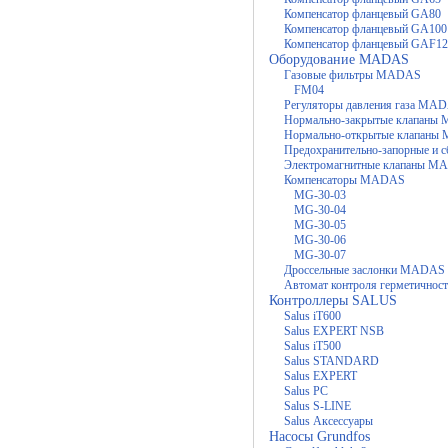
Компенсатор фланцевый GA80
Компенсатор фланцевый GA100
Компенсатор фланцевый GAF12
Оборудование MADAS
Газовые фильтры MADAS
FM04
Регуляторы давления газа MA
Нормально-закрытые клапан
Нормально-открытые клапан
Предохранительно-запорные и
Электромагнитные клапаны M
Компенсаторы MADAS
MG-30-03
MG-30-04
MG-30-05
MG-30-06
MG-30-07
Дроссельные заслонки MADAS
Автомат контроля герметично
Контроллеры SALUS
Salus iT600
Salus EXPERT NSB
Salus iT500
Salus STANDARD
Salus EXPERT
Salus PC
Salus S-LINE
Salus Аксессуары
Насосы Grundfos