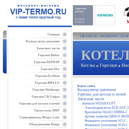
Главная
CIB UNIGAS
•
WEISHAUPT
•
ECO
Калькулятор давления
Запасные части
КОТЕЛ
Горелки Baltur
Горелки БЕРНАР
Котлы
Горелки
На
◆
◆
Горелки Elco
Горелки Ecoflam
Горелки RIELLO
Карта сайта
Калькулятор давления
Горелки Weishaupt
Горелки для котлов и печей
Горелки Cib Unigas
Запасные части
Запчасти WEISHAUPT
Горелки для котлов и печей
Электродвигатель ECK 03/F-2
Термостаты IMIT
Крыльчатка We2411100804-2
Датчик пламени QRB1A-B03
Сервоприводы Berger Lahr
Фланцевое уплотнение W5-C
Оборудование Dungs
Фланцевое уплотнение W10-C