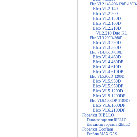
Elco VL2.140-200-120D-160D
Elco VL2.140
Elco VL2.200
Elco VL2.120D
Elco VL2.160D
Elco VL2.210D
VL2.210 Duo KL
Elco VL3.290D-360D
Elco VL3.290D
Elco VL3.360D
Elco VL4.460D-610D
Elco VL4.460D
Elco VL4.460DP
Elco VL4.610D
Elco VL4.610DP
Elco VL5.950D-1200D
Elco VL5.950D
Elco VL5.950DP
Elco VL5.1200D
Elco VL5.1200DP
Elco VL6.1600DP-2100DP
Elco VL6.1600DP
Elco VL6.2100DP
Горелки RIELLO
Газовые горелки RIELLO
Дизельные горелки RIELLO
Горелки Ecoflam
Ecoflam MAX GAS