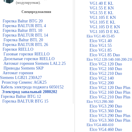
(модулируемая).
VG1.40 E KL
VG1.55 E KN
Спецпредложения
VG1.55 E KL
VG1.105 E KN
Горелка Baltur BTG 20
VG1.105 E KL
Горелка BALTUR BTL 4
VG1.105 D E KN
Горелка Baltur BTL 10
VG1.105 D E KL
Горелка BALTUR BTL 14
Elco VG1.40-55-85
Горелка Baltur BTL 20
Elco VG1.40
Горелка BALTUR BTL 26
Elco VG1.55
Горелки RIELLO
Elco VG1.85
Газовые горелки RIELLO
Elco VG1.85 Duo
Дизельные горелки RIELLO
Elco VG2.120-140-160-200-21
Автомат горения Siemens LAL2.25
Elco VG2.120 Duo
Приводы Siemens SKP
Elco VG2.160 Duo
Автомат горения
Elco VG2.210 Duo
Siemens LGB21.230A27
Elco VG2.140
Резистор Сименс AGK25
Elco VG2.200
Кабель электрода поджига 6050152
Elco VG2.120 Duo Plus
Электрод запальный 2080202
Elco VG2.160 Duo Plus
Горелка Baltur BTG 12
Elco VG2.210 Duo Plus
Горелка BALTUR BTG 15
Elco VG3.290-360
Elco VG3.290 Duo
Elco VG3.360 Duo
Elco VG3.290 Duo Plus
Elco VG3.360 Duo Plus
Elco VG4.460-610
Elco VG4.460 Duo