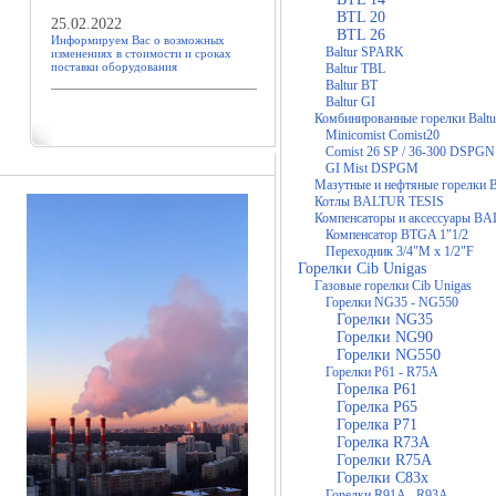
BTL 20
25.02.2022
BTL 26
Информируем Вас о возможных
Baltur SPARK
изменениях в стоимости и сроках
поставки оборудования
Baltur TBL
Baltur BT
Baltur GI
Комбинированные горелки Baltu
Minicomist Comist20
Comist 26 SP / 36-300 DSPGN
GI Mist DSPGM
Мазутные и нефтяные горелки B
Котлы BALTUR TESIS
Компенсаторы и аксессуары B
Компенсатор BTGA 1"1/2
Переходник 3/4"M x 1/2"F
Горелки Cib Unigas
Газовые горелки Cib Unigas
Горелки NG35 - NG550
Горелки NG35
Горелки NG90
Горелки NG550
Горелки P61 - R75A
Горелка P61
Горелка P65
Горелка P71
Горелка R73A
Горелки R75A
Горелки C83x
Горелки R91A - R93A