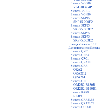
Siemens VGG10
VGG10.404P
Siemens VGF10
Siemens VGH10
Siemens SKP15
SKP15.000E2
Siemens SKP25
SKP25.003E2
Siemens SKP55
Siemens SKP75
SKP75.003E2
Приводы Siemens SKP
Датчики пламени Siemens
Siemens QRB1
Siemens QRB3
Siemens QRC1
Siemens QRA10
Siemens QRA
QRA2
QRA2(1)
QRA2M
Siemens QRI
QRI2B2.B180B
QRI2B2.B180B1
Siemens RAR9
RAR9
Siemens QRA53/55
Siemens QRA73/75
Siemens QGO20