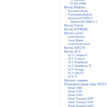
ТТ100-8000
ТТ100-10000
Котлы Buderus
Чугунные котлы
О компании Buderus
Запчасти BUDERUS
Запчасти BUDERUS 2
Котлы Unical
Котлы WYBERG
Котлы Lavart
Lavart Reverse
Lavart Master
Lavart Professional
Котлы ARCUS
Котлы ACV
ACV Compact A
ACV E-Tech P
ACV HeatMaster
ACV HeatMaster TC
ACV Prestige
ACV DELTA
ACV N
Каталог товаров
Расширительные баки WES
Wester WRV
Wester WAV
Wester WAO
Wester Premium WDV
Wester Premium WAV
Wester Premium WAO