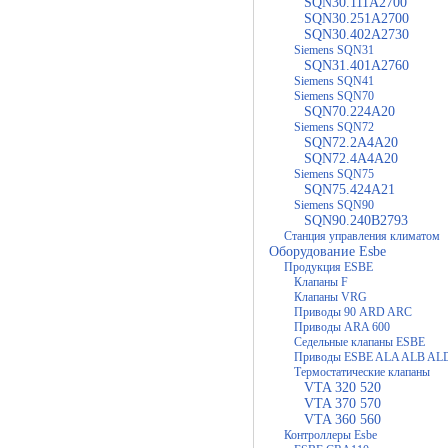
SQN30.111A2700
SQN30.251A2700
SQN30.402A2730
Siemens SQN31
SQN31.401A2760
Siemens SQN41
Siemens SQN70
SQN70.224A20
Siemens SQN72
SQN72.2A4A20
SQN72.4A4A20
Siemens SQN75
SQN75.424A21
Siemens SQN90
SQN90.240B2793
Станция управления климатом
Оборудование Esbe
Продукция ESBE
Клапаны F
Клапаны VRG
Приводы 90 ARD ARC
Приводы ARA 600
Седельные клапаны ESBE
Приводы ESBE ALA ALB AL
Термостатические клапаны
VTA 320 520
VTA 370 570
VTA 360 560
Контроллеры Esbe