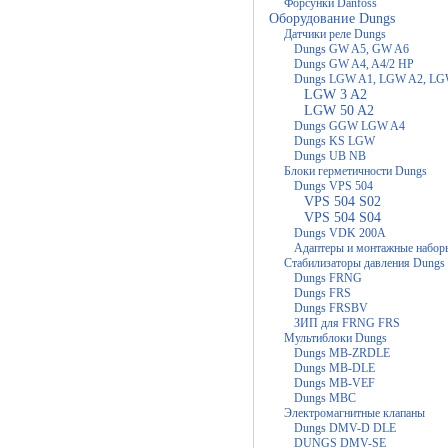
Форсунки Danfoss
Оборудование Dungs
Датчики реле Dungs
Dungs GW A5, GW A6
Dungs GW A4, A4/2 HP
Dungs LGW A1, LGW A2, LG
LGW 3 A2
LGW 50 A2
Dungs GGW LGW A4
Dungs KS LGW
Dungs UB NB
Блоки герметичности Dungs
Dungs VPS 504
VPS 504 S02
VPS 504 S04
Dungs VDK 200A
Адаптеры и монтажные набор
Стабилизаторы давления Dungs
Dungs FRNG
Dungs FRS
Dungs FRSBV
ЗИП для FRNG FRS
Мультиблоки Dungs
Dungs MB-ZRDLE
Dungs MB-DLE
Dungs MB-VEF
Dungs MBC
Электромагнитные клапаны
Dungs DMV-D DLE
DUNGS DMV-SE