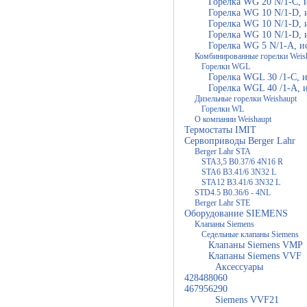
Горелка WG 20 N/1-C, 
Горелка WG 10 N/1-D,
Горелка WG 10 N/1-D, 
Горелка WG 10 N/1-D, 
Горелка WG 5 N/1-A, и
Комбинированные горелки Weis
Горелки WGL
Горелка WGL 30 /1-C, 
Горелка WGL 40 /1-A, 
Дизельные горелки Weishaupt
Горелки WL
О компании Weishaupt
Термостаты IMIT
Сервоприводы Berger Lahr
Berger Lahr STA
STA3,5 B0.37/6 4N16 R
STA6 B3.41/6 3N32 L
STA12 B3.41/6 3N32 L
STD4.5 B0.36/6 - 4NL
Berger Lahr STE
Оборудование SIEMENS
Клапаны Siemens
Седельные клапаны Siemens
Клапаны Siemens VMP
Клапаны Siemens VVF
Аксессуары
428488060
467956290
Siemens VVF21