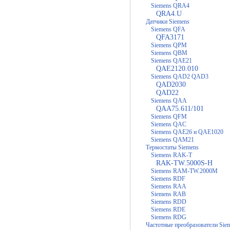
Siemens QRA4
QRA4.U
Датчики Siemens
Siemens QFA
QFA3171
Siemens QPM
Siemens QBM
Siemens QAE21
QAE2120.010
Siemens QAD2 QAD3
QAD2030
QAD22
Siemens QAA
QAA75.611/101
Siemens QFM
Siemens QAC
Siemens QAE26 и QAE1020
Siemens QAM21
Термостаты Siemens
Siemens RAK-T
RAK-TW.5000S-H
Siemens RAM-TW.2000M
Siemens RDF
Siemens RAA
Siemens RAB
Siemens RDD
Siemens RDE
Siemens RDG
Частотные преобразователи Sie