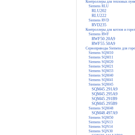
Контроллеры для тепловых пун
Siemens RLU
RLU202
RLU222
Siemens RVD
RVD235
Контроллеры для котлов и горе
Siemens RWF
RWF50.20A9
RWF55.50A9
Сервоприводы Siemens для гор
Siemens SQM10
Siemens SQM11
Siemens SQM20
Siemens SQM21
Siemens SQM33
Siemens SQM40
Siemens SQM41
Siemens SQM45
SQM45.291A9
SQM45.295A9
SQM45.291B9
SQM45.295B9
Siemens SQM48
SQM48.497A9
Siemens SQM50
Siemens SQN13
Siemens SQN14
Siemens SQN30