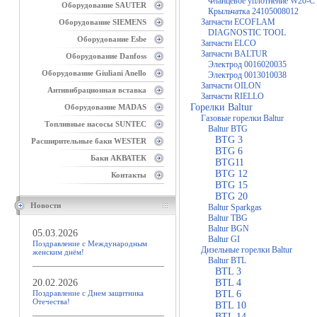
Фланцевое уплотнение W20-C
Оборудование SAUTER
Крыльчатка 24105008012
Запчасти ECOFLAM
Оборудование SIEMENS
DIAGNOSTIC TOOL
Оборудование Esbe
Запчасти ELCO
Запчасти BALTUR
Оборудование Danfoss
Электрод 0016020035
Оборудование Giuliani Anello
Электрод 0013010038
Запчасти OILON
Антивибрационная вставка
Запчасти RIELLO
Горелки Baltur
Оборудование MADAS
Газовые горелки Baltur
Топливные насосы SUNTEC
Baltur BTG
BTG 3
Расширительные баки WESTER
BTG 6
Баки АКВАТЕК
BTG11
BTG 12
Контакты
BTG 15
BTG 20
Новости
Baltur Sparkgas
Baltur TBG
Baltur BGN
05.03.2026
Baltur GI
Поздравление с Международным
Дизельные горелки Baltur
женским днём!
Baltur BTL
BTL 3
20.02.2026
BTL 4
Поздравление с Днем защитника
BTL 6
Отечества!
BTL 10
BTL 14