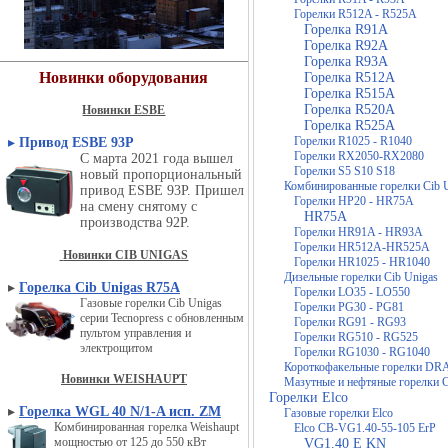
Горелки R512A - R525A
Горелка R91A
Горелка R92A
Горелка R93A
Новинки оборудования
Горелка R512A
Горелка R515A
Горелка R520A
Новинки ESBE
Горелка R525A
Горелки R1025 - R1040
▸
Привод ESBE 93P
Горелки RX2050-RX2080
С марта 2021 года вышел
Горелки S5 S10 S18
новый пропорциональный
Комбинированные горелки Cib 
привод ESBE 93P. Пришел
Горелки HP20 - HR75A
на смену снятому с
HR75A
производства 92P.
Горелки HR91A - HR93A
Горелки HR512A-HR525A
Новинки CIB UNIGAS
Горелки HR1025 - HR1040
Дизельные горелки Cib Unigas
▸
Горелка Cib Unigas R75A
Горелки LO35 - LO550
Газовые горелки Cib Unigas
Горелки PG30 - PG81
серии Tecnopress с обновленным
Горелки RG91 - RG93
пультом управления и
Горелки RG510 - RG525
электрощитом
Горелки RG1030 - RG1040
Короткофакельные горелки D
Новинки WEISHAUPT
Мазутные и нефтяные горелки C
Горелки Elco
▸
Горелка WGL 40 N/1-A исп. ZM
Газовые горелки Elco
Комбинированная горелка Weishaupt
Elco CB-VG1.40-55-105 ErP
мощностью от 125 до 550 кВт
VG1.40 E KN