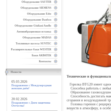
Оборудование SAUTER
Оборудование SIEMENS
Оборудование Esbe
Оборудование Danfoss
Оборудование Giuliani Anello
Антивибрационная вставка
Оборудование MADAS
Топливные насосы SUNTEC
Расширительные баки WESTER
Баки АКВАТЕК
Контакты
Новости
Технические и функционал
05.03.2026
Горелка BTG20 имеет однос
Поздравление с Международным
Способна работать с любым
женским днём!
Образование газовоздушной
Способность достигать макс
20.02.2026
сгорания и воздуходувной тр
Поздравление с Днем защитника
Головка горения с рециркул
Отечества!
веществ в атмосферу, в особе