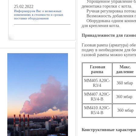
Упрощенное управление благ
демонтажа горелки с котла.
25.02.2022
Ручная регулировка потока
Информируем Вас о возможных
изменениях в стоимости и сроках
Возможность добавления га
поставки оборудования
Оборудована одним коннект
для крепления котла.
Принадлежности для газов
Газовая рампа (арматура) об
подачу в необходимом для б
газовой рампы можно купить 
Газовая
Макс.
рампа
давление
MM405 A20C-
360 мбар
R3/4
MM407 A20C-
360 мбар
R3/4-B
MM410 A20C-
360 мбар
R5/4-B
Конструктивные характер