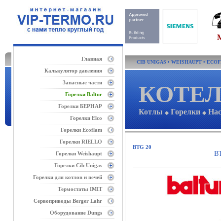
Главная
CIB UNIGAS
•
WEISHAUPT
•
ECO
Калькулятор давления
Запасные части
КОТЕЛ
Горелки Baltur
Горелки БЕРНАР
Котлы
Горелки
На
◆
◆
Горелки Elco
Горелки Ecoflam
Горелки RIELLO
BTG 20
B
Горелки Weishaupt
Горелки Cib Unigas
Горелки для котлов и печей
Термостаты IMIT
Сервоприводы Berger Lahr
Оборудование Dungs