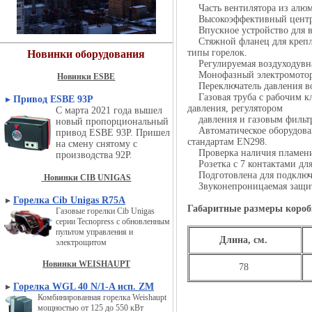
Часть вентилятора из алюм
Высокоэффективный центро
Впускное устройство для во
Стяжной фланец для креплен
типы горелок.
Новинки оборудования
Регулируемая воздуходувная
Монофазный электромотор 
Новинки ESBE
Переключатель давления во
Газовая труба с рабочим кл
▸
Привод ESBE 93P
давления, регулятором
С марта 2021 года вышел
давления и газовым фильт
новый пропорциональный
Автоматическое оборудовани
привод ESBE 93P. Пришел
стандартам EN298.
на смену снятому с
Проверка наличия пламени 
производства 92P.
Розетка с 7 контактами для
Подготовлена для подключе
Новинки CIB UNIGAS
Звуконепроницаемая защит
▸
Горелка Cib Unigas R75A
Габаритные размеры короб
Газовые горелки Cib Unigas
серии Tecnopress с обновленным
пультом управления и
Длина, см.
электрощитом
Новинки WEISHAUPT
78
▸
Горелка WGL 40 N/1-A исп. ZM
Комбинированная горелка Weishaupt
мощностью от 125 до 550 кВт