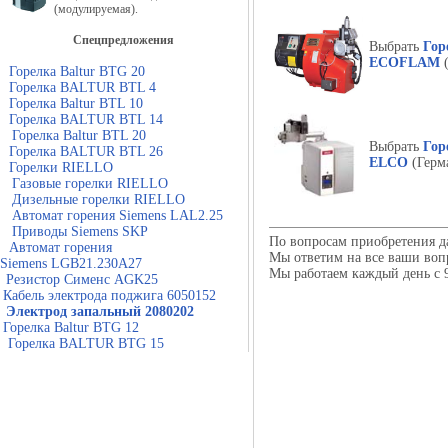
(модулируемая).
Спецпредложения
Выбрать
Гор
ECOFLAM
(
Горелка Baltur BTG 20
Горелка BALTUR BTL 4
Горелка Baltur BTL 10
Горелка BALTUR BTL 14
Горелка Baltur BTL 20
Выбрать
Гор
Горелка BALTUR BTL 26
ELCO
(Герм
Горелки RIELLO
Газовые горелки RIELLO
Дизельные горелки RIELLO
Автомат горения Siemens LAL2.25
Приводы Siemens SKP
По вопросам приобретения д
Автомат горения
Мы ответим на все ваши воп
Siemens LGB21.230A27
Мы работаем каждый день с 9
Резистор Сименс AGK25
Кабель электрода поджига 6050152
Электрод запальный 2080202
Горелка Baltur BTG 12
Горелка BALTUR BTG 15