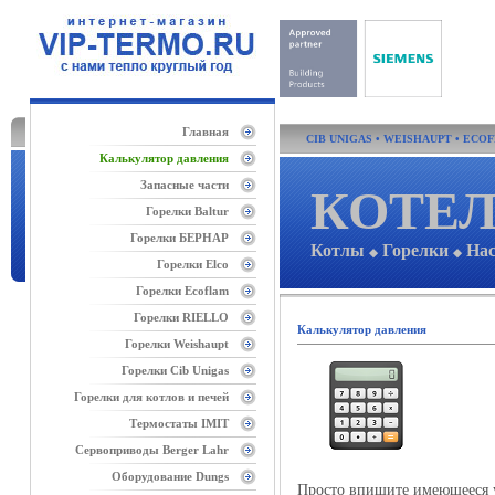
Главная
CIB UNIGAS
•
WEISHAUPT
•
ECO
Калькулятор давления
Запасные части
КОТЕЛ
Горелки Baltur
Горелки БЕРНАР
Котлы
Горелки
На
◆
◆
Горелки Elco
Горелки Ecoflam
Горелки RIELLO
Калькулятор давления
Горелки Weishaupt
Горелки Cib Unigas
Горелки для котлов и печей
Термостаты IMIT
Сервоприводы Berger Lahr
Оборудование Dungs
Просто впишите имеющееся у