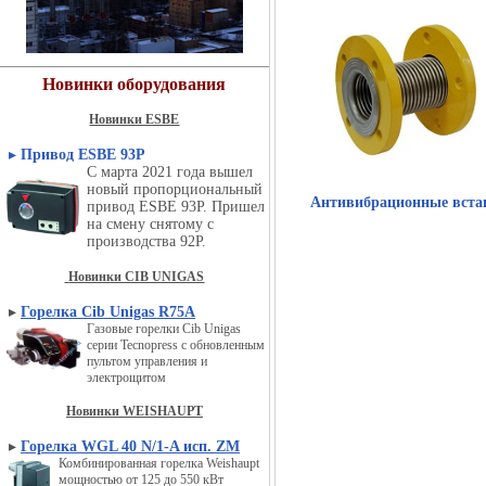
Новинки оборудования
Новинки ESBE
▸
Привод ESBE 93P
С марта 2021 года вышел
новый пропорциональный
Антивибрационные вста
привод ESBE 93P. Пришел
на смену снятому с
производства 92P.
Новинки CIB UNIGAS
▸
Горелка Cib Unigas R75A
Газовые горелки Cib Unigas
серии Tecnopress с обновленным
пультом управления и
электрощитом
Новинки WEISHAUPT
▸
Горелка WGL 40 N/1-A исп. ZM
Комбинированная горелка Weishaupt
мощностью от 125 до 550 кВт