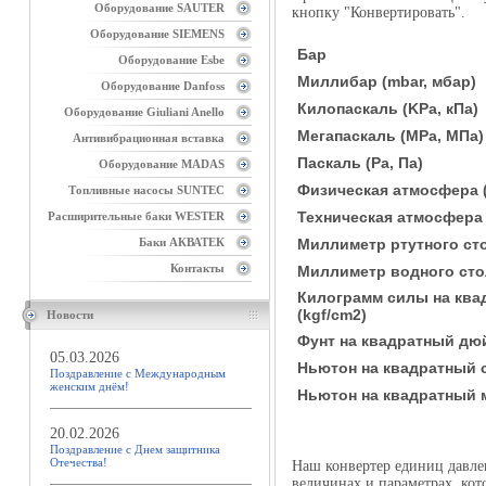
Оборудование SAUTER
кнопку "Конвертировать".
Оборудование SIEMENS
Бар
Оборудование Esbe
Миллибар (mbar, мбар)
Оборудование Danfoss
Килопаскаль (KPa, кПа)
Оборудование Giuliani Anello
Мегапаскаль (MPa, МПа)
Антивибрационная вставка
Паскаль (Pa, Па)
Оборудование MADAS
Физическая атмосфера (
Топливные насосы SUNTEC
Техническая атмосфера (
Расширительные баки WESTER
Баки АКВАТЕК
Миллиметр ртутного стол
Контакты
Миллиметр водного стол
Килограмм силы на ква
(kgf/cm2)
Новости
Фунт на квадратный дюй
05.03.2026
Ньютон на квадратный с
Поздравление с Международным
женским днём!
Ньютон на квадратный 
20.02.2026
Поздравление с Днем защитника
Отечества!
Наш конвертер единиц давле
величинах и параметрах, кот