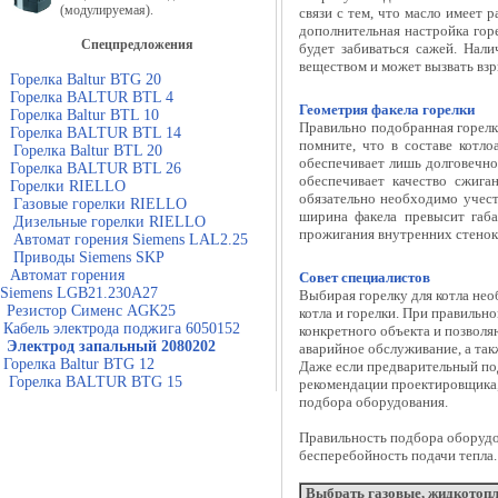
(модулируемая).
связи с тем, что масло имеет 
дополнительная настройка горе
Спецпредложения
будет забиваться сажей. Нали
веществом и может вызвать взр
Горелка Baltur BTG 20
Горелка BALTUR BTL 4
Геометрия факела горелки
Горелка Baltur BTL 10
Правильно подобранная горелка
Горелка BALTUR BTL 14
помните, что в составе котло
Горелка Baltur BTL 20
обеспечивает лишь долговечно
Горелка BALTUR BTL 26
обеспечивает качество сжига
Горелки RIELLO
обязательно необходимо учест
Газовые горелки RIELLO
ширина факела превысит габа
Дизельные горелки RIELLO
прожигания внутренних стенок
Автомат горения Siemens LAL2.25
Приводы Siemens SKP
Автомат горения
Совет специалистов
Siemens LGB21.230A27
Выбирая горелку для котла не
Резистор Сименс AGK25
котла и горелки. При правиль
Кабель электрода поджига 6050152
конкретного объекта и позволя
Электрод запальный 2080202
аварийное обслуживание, а так
Горелка Baltur BTG 12
Даже если предварительный по
Горелка BALTUR BTG 15
рекомендации проектировщика, 
подбора оборудования.
Правильность подбора оборудо
бесперебойность подачи тепла.
Выбрать газовые, жидкотоп