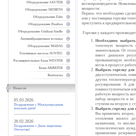
Оборудование SAUTER
котлопроизводителя. Немалова
мощности.
Оборудование SIEMENS
Первое, что необходимо сдела
Оборудование Esbe
или у поставщика горелки топ
приступить к предварительном
Оборудование Danfoss
Оборудование Giuliani Anello
Горелки у каждого производите
Антивибрационная вставка
Необходимо выбрать
топочную мощность к
Оборудование MADAS
значительным. От этого
Топливные насосы SUNTEC
имеет диапазон регул
превышающую необхо
Расширительные баки WESTER
котла в процессе работ
Баки АКВАТЕК
Выбрать горелку для 
двухступенчатым, пла
Контакты
других теплогенерато
регулирования. А дл
Новости
плавноступенчатым или
рабочую мощность котл
набор мощности и не 
05.03.2026
ступени на вторую у ст
Поздравление с Международным
женским днём!
Выбрать горелку для 
Вы применять второе, 
отопления жилого до
20.02.2026
назначения, то вполн
Поздравление с Днем защитника
технологических нужд
Отечества!
применении резервног