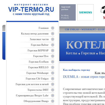
Главная
CIB UNIGAS
•
WEISHAUPT
•
ECO
Калькулятор давления
Запасные части
КОТЕЛ
Горелки Baltur
Горелки БЕРНАР
Котлы
Горелки
На
◆
◆
Горелки Elco
Горелки Ecoflam
Горелки RIELLO
Как выбирать горелку
Как в
Горелки Weishaupt
DUEMILA - новая серия гор
Горелки Cib Unigas
Горелки для котлов и печей
Современные автоматические г
Термостаты IMIT
строительство новой котельной
Сервоприводы Berger Lahr
существующей котельной. Их п
конструкции, предусматривающ
Оборудование Dungs
При подборе горелки для котла