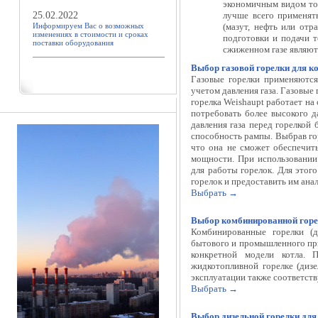
экономичным видом то
25.02.2022
лучше всего применят
Информируем Вас о возможных
(мазут, нефть или отр
изменениях в стоимости и сроках
подготовки и подачи т
поставки оборудования
сжиженном газе являю
Выбор газовой горелки для к
Газовые горелки
применяются
учетом давления газа.
Газовые 
горелка Weishaupt работает на
потребовать более высокого д
давления газа перед горелкой
способность рампы. Выбрав го
что она не сможет обеспечит
мощности. При использовании
для работы горелок. Для этог
горелок и предоставить им анал
Выбрать →
Выбор комбинированной горе
Комбинированные горелки (д
бытового и промышленного прим
конкретной модели котла. 
жидкотопливной горелке (дизе
эксплуатации также соответст
Выбрать →
Выбор дизельной горелки для