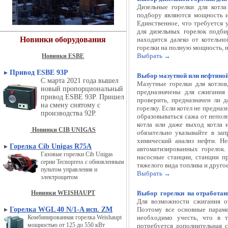
Дизельные горелки
для котл
подбору являются мощность и 
Единственное, что требуется 
для
дизельных горелок
подбир
Новинки оборудования
находится далеко от котельн
горелки на полную мощность, 
Выбрать →
Новинки ESBE
▸
Привод ESBE 93P
Выбор мазутной или нефтяной
С марта 2021 года вышел
Мазутные горелки для котлов,
новый пропорциональный
предназначены для сжигания
привод ESBE 93P. Пришел
проверить, предназначен ли д
на смену снятому с
горелку. Если котел не предназ
производства 92P.
образовываться сажа от непол
котла или даже выход котла 
Новинки CIB UNIGAS
обязательно указывайте в за
химический анализ нефти. Н
▸
Горелка Cib Unigas R75A
автоматизированных горелок.
Газовые горелки Cib Unigas
насосные станции, станции п
серии Tecnopress с обновленным
тяжелого вида топлива и друго
пультом управления и
Выбрать →
электрощитом
Новинки WEISHAUPT
Выбор
горелки
на отработан
Для возможности сжигания о
▸
Горелка WGL 40 N/1-A исп. ZM
Поэтому все основные параме
Комбинированная горелка Weishaupt
необходимо учесть, что в 
мощностью от 125 до 550 кВт
потребуется дополнительная с