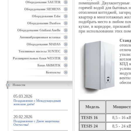
Оборудование SAUTER
помещений. Двухконтурные 
горячей водой для бытовых 
Оборудование SIEMENS
отопления коттеджей, загор
Оборудование Esbe
квартир в многоэтажных жил
подобрать место в любом по
Оборудование Danfoss
кухне, в коридоре, прихожей
Оборудование Giuliani Anello
при использовании этих пом
Антивибрационная вставка
Станд
Оборудование MADAS
отопл
отлич
Топливные насосы SUNTEC
утили
Расширительные баки WESTER
котло
КПД к
Баки АКВАТЕК
услов
Контакты
модул
венти
обесп
Новости
05.03.2026
Поздравление с Международным
женским днём!
Модель
Мощност
20.02.2026
TESIS 16
8,5 - 16 к
Поздравление с Днем защитника
Отечества!
TESIS 24
8,5 - 24 к