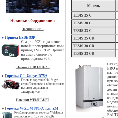
Модель
TESIS 25 C
Новинки оборудования
TESIS 30 C
Новинки ESBE
TESIS 33 C
▸
Привод ESBE 93P
TESIS 25 CR
С марта 2021 года вышел
новый пропорциональный
TESIS 30 CR
привод ESBE 93P. Пришел
TESIS 33 CR
на смену снятому с
производства 92P.
Станд
Новинки CIB UNIGAS
PRO
п
назна
▸
Горелка Cib Unigas R75A
дополн
Газовые горелки Cib Unigas
при ко
серии Tecnopress с обновленным
обсто
пультом управления и
достиг
электрощитом
меньши
конде
Новинки WEISHAUPT
модуля
вентил
▸
Горелка WGL 40 N/1-A исп. ZM
обеспе
Комбинированная горелка Weishaupt
BALTU
мощностью от 125 до 550 кВт