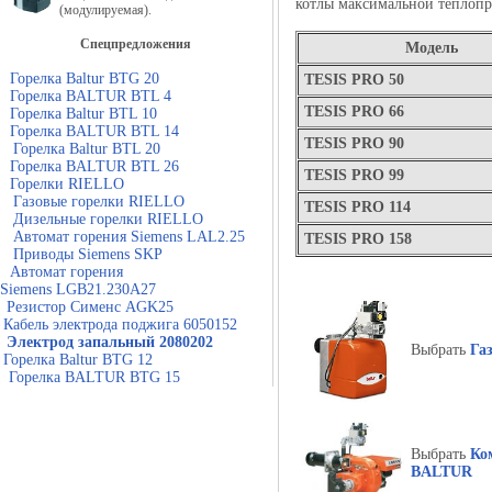
котлы максимальной теплопро
(модулируемая).
Спецпредложения
Модель
Горелка Baltur BTG 20
TESIS PRO 50
Горелка BALTUR BTL 4
TESIS
PRO
66
Горелка Baltur BTL 10
Горелка BALTUR BTL 14
TESIS
PRO
90
Горелка Baltur BTL 20
Горелка BALTUR BTL 26
TESIS
PRO
99
Горелки RIELLO
Газовые горелки RIELLO
TESIS
PRO
114
Дизельные горелки RIELLO
Автомат горения Siemens LAL2.25
TESIS
PRO
158
Приводы Siemens SKP
Автомат горения
Siemens LGB21.230A27
Резистор Сименс AGK25
Кабель электрода поджига 6050152
Электрод запальный 2080202
Выбрать
Га
Горелка Baltur BTG 12
Горелка BALTUR BTG 15
Выбрать
Ко
BALTUR