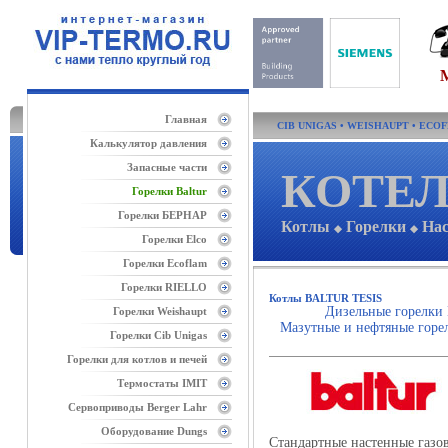
Главная
CIB UNIGAS
•
WEISHAUPT
•
ECO
Калькулятор давления
Запасные части
КОТЕЛ
Горелки Baltur
Горелки БЕРНАР
Котлы
Горелки
На
◆
◆
Горелки Elco
Горелки Ecoflam
Горелки RIELLO
Котлы BALTUR TESIS
Дизельные горелки 
Горелки Weishaupt
Мазутные и нефтяные горел
Горелки Cib Unigas
Горелки для котлов и печей
Термостаты IMIT
Сервоприводы Berger Lahr
Оборудование Dungs
Стандартные настенные газ