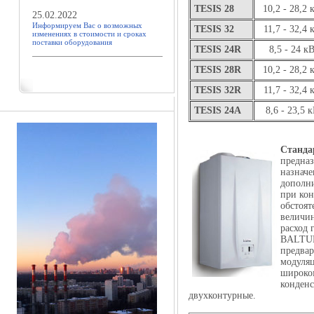
TESIS 28
10,2 - 28,2 
25.02.2022
Информируем Вас о возможных
TESIS 32
11,7 - 32,4 
изменениях в стоимости и сроках
поставки оборудования
TESIS 24R
8,5 - 24 к
TESIS 28R
10,2 - 28,2 
TESIS 32R
11,7 - 32,4 
TESIS 24A
8,6 - 23,5 
Станда
предназ
назнач
дополни
при кон
обстоя
величин
расход 
BALTUR
предвар
модуляц
широко
конденс
двухконтурные.