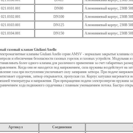
021.0100.001
DN65
Алюминиевый корпус, 230В 50
021.0101.001
DN80
Алюминиевый корпус, 230В 50
021.0102.001
DN100
Алюминиевый корпус, 230В 50
021.0103.001
DN125
Алюминиевый корпус, 230В 50
021.0104.001
DN150
Алюминиевый корпус, 230В 50
й газовый клапан Giuliani Anello
лектромагнитные клапаны Giuliani Anello серии AMSV - нормально закрытые клапаны с
онтроля и обеспечения безопасности газовых горелок и газовых устройств. Модульная и
станавливать более одного клапана для различного применения за счет габаритных разм
правлением. Когда они не находятся под напряжением, сила пружины воздействует на за
авление газа при поступлении увеличивает силу запирания затвора. При подаче напряже
ритягивает сердечник, затвор открывается, пропуская газ. Корпус катушки нагревается в
нешней температуры и напряжения. При прекращении подачи электроэнергии пружина зак
граничением хода подвижного сердечника с плавным уменьшением потока. Быстро отк
Артикул
Соединения