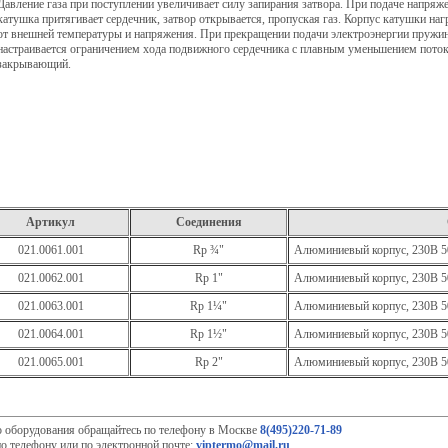
Давление газа при поступлении увеличивает силу запирания затвора. При подаче напряж
катушка притягивает сердечник, затвор открывается, пропуская газ. Корпус катушки наг
от внешней температуры и напряжения. При прекращении подачи электроэнергии пружина
настраивается ограничением хода подвижного сердечника с плавным уменьшением пото
закрывающий.
Артикул
Соединения
021.0061.001
Rp ¾"
Алюминиевый корпус, 230В 
021.0062.001
Rp 1"
Алюминиевый корпус, 230В 
021.0063.001
Rp 1¼"
Алюминиевый корпус, 230В 
021.0064.001
Rp 1½"
Алюминиевый корпус, 230В 
021.0065.001
Rp 2"
Алюминиевый корпус, 230В 
о оборудования обращайтесь по телефону в Москве
8(495)220-71-89
о телефону или по электронной почте:
viptermo@mail.ru