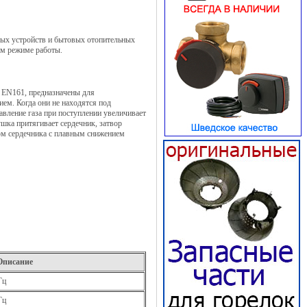
чных устройств и бытовых отопительных
ом режиме работы.
 EN161, предназначены для
ем. Когда они не находятся под
авление газа при поступлении увеличивает
шка притягивает сердечник, затвор
том сердечника с плавным снижением
Описание
Гц
Гц