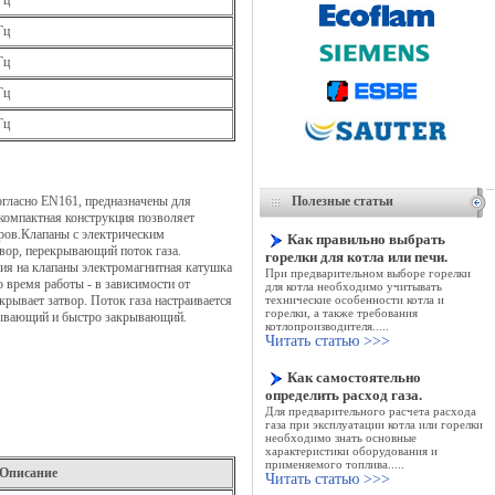
Гц
Гц
Гц
Гц
Гц
огласно EN161, предназначены для
Полезные статьи
 компактная конструкция позволяет
еров.Клапаны с электрическим
Как правильно выбрать
твор, перекрывающий поток газа.
горелки для котла или печи.
ния на клапаны электромагнитная катушка
При предварительном выборе горелки
о время работы - в зависимости от
для котла необходимо учитывать
рывает затвор. Поток газа настраивается
технические особенности котла и
горелки, а также требования
рывающий и быстро закрывающий.
котлопроизводителя.....
Читать статью >>>
Как самостоятельно
определить расход газа.
Для предварительного расчета расхода
газа при эксплуатации котла или горелки
необходимо знать основные
характеристики оборудования и
применяемого топлива
.....
Описание
Читать статью >>>