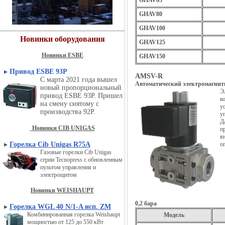
GHAV65
GHAV80
GHAV100
Новинки оборудования
GHAV125
Новинки ESBE
GHAV150
▸
Привод ESBE 93P
AMSV-R
С марта 2021 года вышел
Автоматический электромагнитны
новый пропорциональный
Э
привод ESBE 93P. Пришел
к
на смену снятому с
у
производства 92P.
у
Д
Новинки CIB UNIGAS
п
в
▸
Горелка Cib Unigas R75A
о
Газовые горелки Cib Unigas
серии Tecnopress с обновленным
пультом управления и
электрощитом
Новинки WEISHAUPT
0,2 бара
▸
Горелка WGL 40 N/1-A исп. ZM
Комбинированная горелка Weishaupt
Модель
мощностью от 125 до 550 кВт