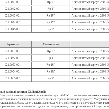
021.0041.001
Rp ¾"
Алюминиевый корпус, 230В 
021.0042.001
Rp 1"
Алюминиевый корпус, 230В 
021.0043.001
Rp 1¼"
Алюминиевый корпус, 230В 
021.0044.001
Rp 1½"
Алюминиевый корпус, 230В 
021.0045.001
Rp 2"
Алюминиевый корпус, 230В 
Артикул
Соединения
021.0051.001
Rp ¾"
Алюминиевый корпус, 230В 
021.0052.001
Rp 1"
Алюминиевый корпус, 230В 
021.0053.001
Rp 1¼"
Алюминиевый корпус, 230В 
021.0054.001
Rp 1½"
Алюминиевый корпус, 230В 
021.0055.001
Rp 2"
Алюминиевый корпус, 230В 
й газовый клапан Giuliani Anello
Электромагнитные клапаны Giuliani Anello серии AMSV-L - нормально закрытые клапан
контроля и обеспечения безопасности газовых горелок и газовых устройств. Модульная 
устанавливать более одного клапана для различного применения за счет габаритных раз
управлением. Когда они не находятся под напряжением, сила пружины воздействует на з