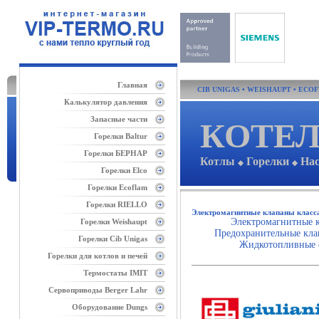
Главная
CIB UNIGAS
•
WEISHAUPT
•
ECO
Калькулятор давления
Запасные части
КОТЕЛ
Горелки Baltur
Горелки БЕРНАР
Котлы
Горелки
На
◆
◆
Горелки Elco
Горелки Ecoflam
Горелки RIELLO
Электромагнитные клапаны класс
Электромагнитные кл
Горелки Weishaupt
Предохранительные клап
Горелки Cib Unigas
Жидкотопливные 
Горелки для котлов и печей
Термостаты IMIT
Сервоприводы Berger Lahr
Оборудование Dungs