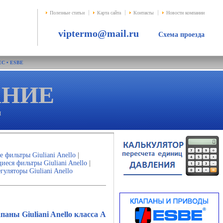
Полезные статьи
Карта сайта
Контакты
Новости компании
viptermo@mail.ru
Схема проезда
EC
•
ESBE
АНИE
и
е фильтры Giuliani Anello
|
ся фильтры Giuliani Anello
|
уляторы Giuliani Anello
аны Giuliani Anello класса А