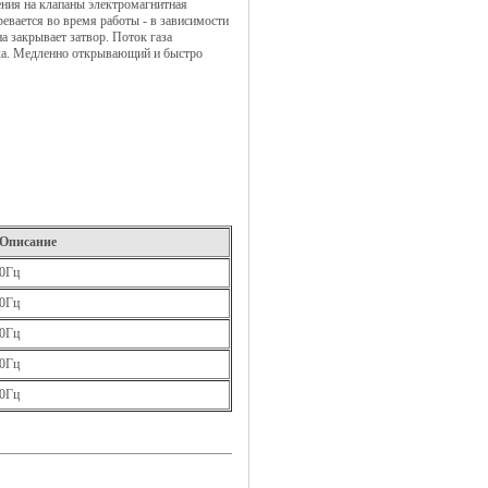
ения на клапаны электромагнитная
ревается во время работы - в зависимости
 закрывает затвор. Поток газа
ка. Медленно открывающий и быстро
Описание
50Гц
50Гц
50Гц
50Гц
50Гц