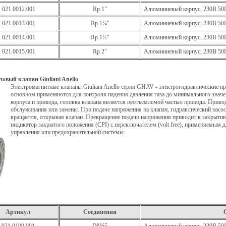
021.0012.001
Rp 1"
Алюминиевый корпус, 230В 50
021.0013.001
Rp 1¼"
Алюминиевый корпус, 230В 50
021.0014.001
Rp 1½"
Алюминиевый корпус, 230В 50
021.0015.001
Rp 2"
Алюминиевый корпус, 230В 50
вый клапан Giuliani Anello
Электромагнитные клапаны Giuliani Anello серии GHAV - электрогидравлические п
основном применяются для контроля падения давления газа до минимального значени
корпуса и привода, головка клапана является неотъемлемой частью привода. Приво
обслуживания или замены. При подаче напряжения на клапан, гидравлический насос 
вращается, открывая клапан. Прекращение подачи напряжения приводит к закрытию
индикатор закрытого положения (CPI) с переключателем (volt free), применяемым д
управления или предохранительной системы.
Артикул
Соединения