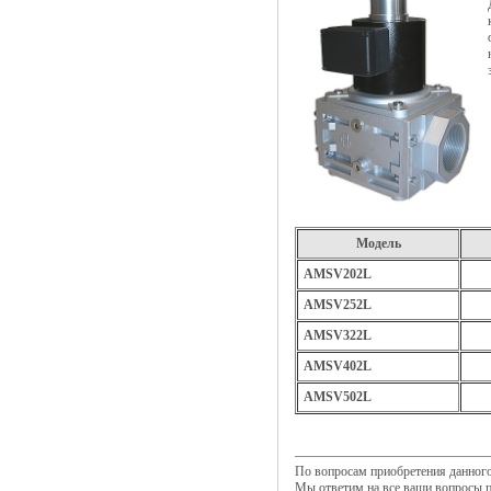
Модель
AMSV202L
AMSV252L
AMSV322L
AMSV402L
AMSV502L
По вопросам приобретения данног
Мы ответим на все ваши вопросы п