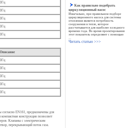
50Гц
Как правильно подобрать
циркуляционный насос
50Гц
Изначально, при правильном подборе
циркуляционного насоса для системы
50Гц
отопления является потребность
сооружения в тепле, которое
50Гц
рассчитывается для наиболее холодного
времени года. Во время проектирования
50Гц
этот показатель определяют с помощью
...
Читать статью >>>
Описание
50Гц
50Гц
50Гц
50Гц
50Гц
ы согласно EN161, предназначены для
и компактная конструкция позволяет
меров. Клапаны с электрическим
атвор, перекрывающий поток газа.