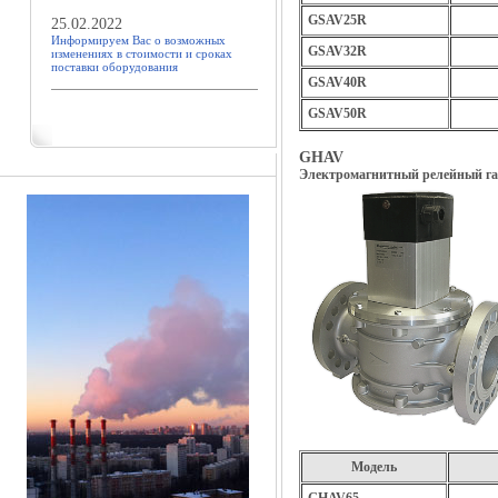
GSAV25R
25.02.2022
Информируем Вас о возможных
GSAV32R
изменениях в стоимости и сроках
поставки оборудования
GSAV40R
GSAV50R
GHAV
Электромагнитный релейный газо
Модель