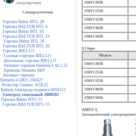
AMSV202R
(модулируемая).
AMSV252R
Спецпредложения
AMSV322R
Горелка Baltur BTG 20
Горелка BALTUR BTL 4
AMSV402R
Горелка Baltur BTL 10
Горелка BALTUR BTL 14
AMSV502R
Горелка Baltur BTL 20
Горелка BALTUR BTL 26
0,5 бара
Горелки RIELLO
Модель
Газовые горелки RIELLO
Дизельные горелки RIELLO
AMSV205R
Автомат горения Siemens LAL2.25
Приводы Siemens SKP
AMSV255R
Автомат горения
Siemens LGB21.230A27
AMSV325R
Резистор Сименс AGK25
AMSV405R
Кабель электрода поджига 6050152
Электрод запальный 2080202
AMSV505R
Горелка Baltur BTG 12
Горелка BALTUR BTG 15
AMSV-L
Автоматический электромагнитны