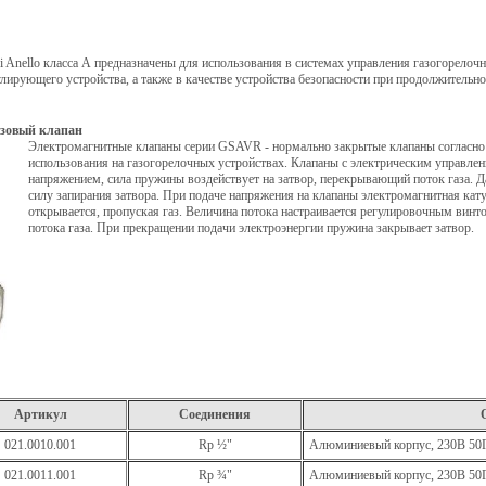
i Anello класса А предназначены для использования в системах управления газогорело
улирующего устройства, а также в качестве устройства безопасности при продолжительн
зовый клапан
Электромагнитные клапаны серии GSAVR - нормально закрытые клапаны согласно
использования на газогорелочных устройствах. Клапаны с электрическим управлени
напряжением, сила пружины воздействует на затвор, перекрывающий поток газа. Д
силу запирания затвора. При подаче напряжения на клапаны электромагнитная кату
открывается, пропуская газ. Величина потока настраивается регулировочным вин
потока газа. При прекращении подачи электроэнергии пружина закрывает затвор.
Артикул
Соединения
021.0010.001
Rp ½"
Алюминиевый корпус, 230В 50
021.0011.001
Rp ¾"
Алюминиевый корпус, 230В 50