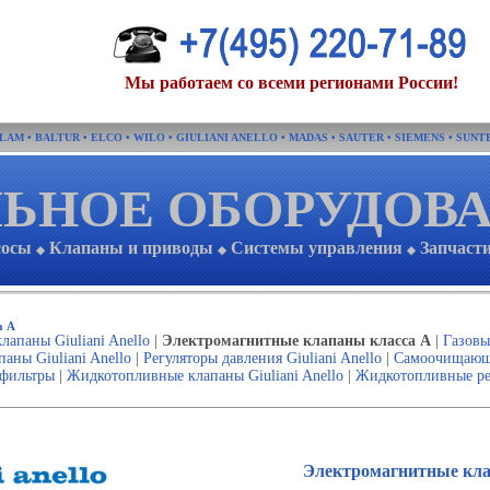
Мы работаем со всеми регионами России!
FLAM
•
BALTUR
•
ELCO
•
WILO
•
GIULIANI ANELLO
•
MADAS
•
SAUTER
•
SIEMENS
•
SUNT
ЬНОЕ ОБОРУДОВ
сосы
Клапаны и приводы
Системы управления
Запчаст
◆
◆
◆
а А
апаны Giuliani Anello
|
Электромагнитные клапаны класса А
|
Газовы
аны Giuliani Anello
|
Регуляторы давления Giuliani Anello
|
Самоочищающие
фильтры
|
Жидкотопливные клапаны Giuliani Anello
|
Жидкотопливные рег
Электромагнитные клап