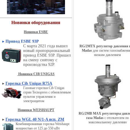
Новинки оборудования
Новинки ESBE
▸
Привод ESBE 93P
С марта 2021 года вышел
RG/2MTX регулятор давления 
новый пропорциональный
Madas
для систем газоснабжени
низким давлением
привод ESBE 93P. Пришел
на смену снятому с
производства 92P.
Новинки CIB UNIGAS
▸
Горелка Cib Unigas R75A
Газовые горелки Cib Unigas
серии Tecnopress с обновленным
пультом управления и
электрощитом
Новинки WEISHAUPT
RG/2MB MAX регуляторы давл
газа Madas
с отсекателем по
▸
Горелка WGL 40 N/1-A исп. ZM
максимальному давлению
Комбинированная горелка Weishaupt
мощностью от 125 до 550 кВт