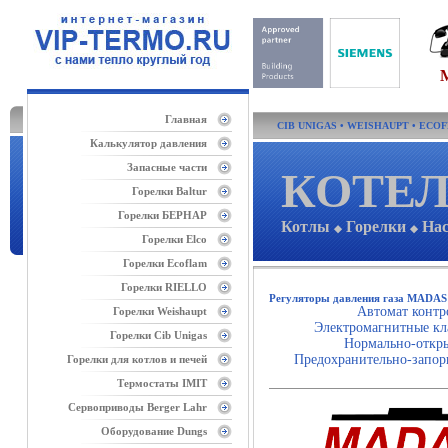
Главная
CIB UNIGAS
•
WEISHAUPT
•
ECO
Калькулятор давления
Запасные части
КОТЕЛ
Горелки Baltur
Горелки БЕРНАР
Котлы
Горелки
На
◆
◆
Горелки Elco
Горелки Ecoflam
Горелки RIELLO
Регуляторы давления газа MADAS
Автомат конт
Горелки Weishaupt
Электромагнитные 
Горелки Cib Unigas
Нормально-отк
Предохранительно-запо
Горелки для котлов и печей
Термостаты IMIT
Сервоприводы Berger Lahr
Оборудование Dungs