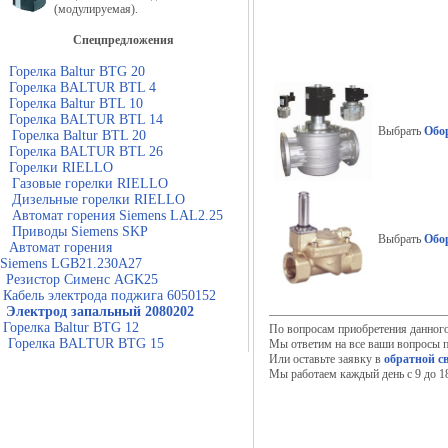
(модулируемая).
Спецпредложения
Горелка Baltur BTG 20
Горелка BALTUR BTL 4
Горелка Baltur BTL 10
Горелка BALTUR BTL 14
Выбрать
Обо
Горелка Baltur BTL 20
Горелка BALTUR BTL 26
Горелки RIELLO
Газовые горелки RIELLO
Дизельные горелки RIELLO
Автомат горения Siemens LAL2.25
Приводы Siemens SKP
Выбрать
Обо
Автомат горения
Siemens LGB21.230A27
Резистор Сименс AGK25
Кабель электрода поджига 6050152
Электрод запальный 2080202
Горелка Baltur BTG 12
По вопросам приобретения данног
Горелка BALTUR BTG 15
Мы ответим на все ваши вопросы п
Или оставьте заявку в
обратной с
Мы работаем каждый день с 9 до 18