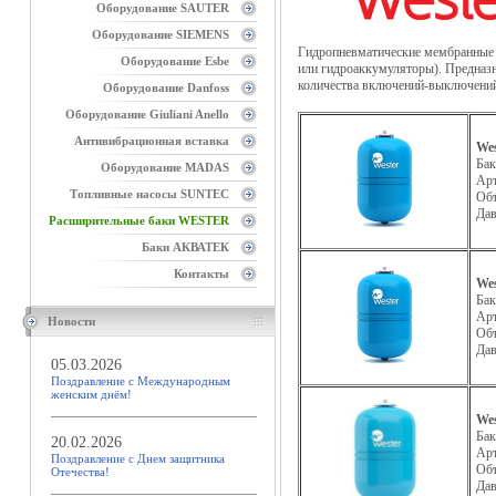
Оборудование SAUTER
Оборудование SIEMENS
Гидропневматические мембранные 
Оборудование Esbe
или гидроаккумуляторы). Предназн
количества включений-выключений
Оборудование Danfoss
Оборудование Giuliani Anello
Антивибрационная вставка
We
Бак
Оборудование MADAS
Ар
Топливные насосы SUNTEC
Об
Да
Расширительные баки WESTER
Баки АКВАТЕК
Контакты
We
Бак
Ар
Новости
Об
Да
05.03.2026
Поздравление с Международным
женским днём!
We
Бак
20.02.2026
Ар
Поздравление с Днем защитника
Об
Отечества!
Да