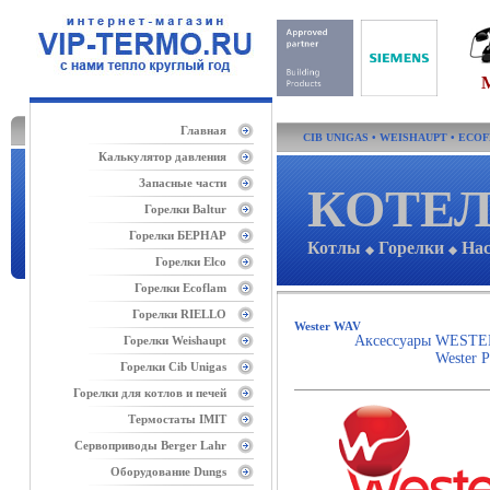
Главная
CIB UNIGAS
•
WEISHAUPT
•
ECO
Калькулятор давления
Запасные части
КОТЕЛ
Горелки Baltur
Горелки БЕРНАР
Котлы
Горелки
На
◆
◆
Горелки Elco
Горелки Ecoflam
Горелки RIELLO
Wester WAV
Аксессуары WESTE
Горелки Weishaupt
Wester
Горелки Cib Unigas
Горелки для котлов и печей
Термостаты IMIT
Сервоприводы Berger Lahr
Оборудование Dungs