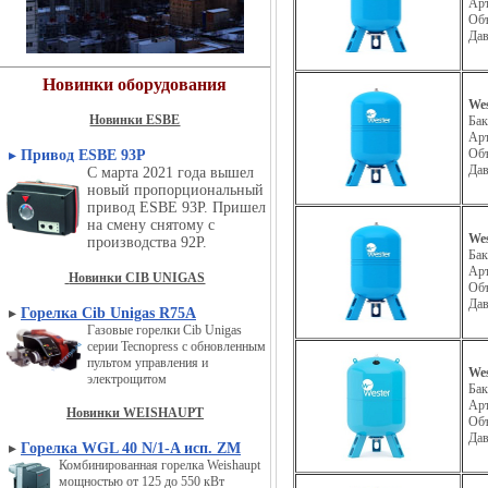
Ар
Об
Да
Новинки оборудования
We
Новинки ESBE
Бак
Ар
Об
▸
Привод ESBE 93P
Да
С марта 2021 года вышел
новый пропорциональный
привод ESBE 93P. Пришел
на смену снятому с
We
производства 92P.
Бак
Ар
Новинки CIB UNIGAS
Об
Да
▸
Горелка Cib Unigas R75A
Газовые горелки Cib Unigas
серии Tecnopress с обновленным
пультом управления и
Wes
электрощитом
Бак
Ар
Новинки WEISHAUPT
Об
Да
▸
Горелка WGL 40 N/1-A исп. ZM
Комбинированная горелка Weishaupt
мощностью от 125 до 550 кВт