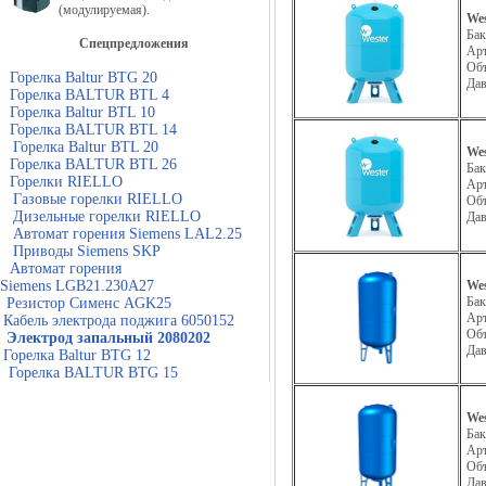
(модулируемая).
Wes
Бак
Спецпредложения
Ар
Об
Горелка Baltur BTG 20
Да
Горелка BALTUR BTL 4
Горелка Baltur BTL 10
Горелка BALTUR BTL 14
Горелка Baltur BTL 20
Wes
Горелка BALTUR BTL 26
Бак
Горелки RIELLO
Ар
Газовые горелки RIELLO
Об
Дизельные горелки RIELLO
Да
Автомат горения Siemens LAL2.25
Приводы Siemens SKP
Автомат горения
Siemens LGB21.230A27
We
Бак
Резистор Сименс AGK25
Ар
Кабель электрода поджига 6050152
Об
Электрод запальный 2080202
Да
Горелка Baltur BTG 12
Горелка BALTUR BTG 15
We
Бак
Ар
Об
Да