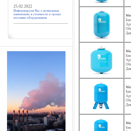
25.02.2022
Информируем Вас о возможных
изменениях в стоимости и сроках
We
поставки оборудования
Бак
Ар
Об
Да
We
Бак
Ар
Об
Да
We
Бак
Ар
Об
Да
We
Бак