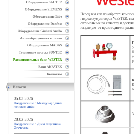
Оборудование SAUTER
Оборудование SIEMENS
Перед тем как приобретать компле
Оборудование Esbe
гидроаккумуляторов WESTER, важн
оптимальных по качеству и доступ
Оборудование Danfoss
напрямую от производителя расш
Оборудование Giuliani Anello
Антивибрационная вставка
Г
Оборудование MADAS
У
б
Топливные насосы SUNTEC
т
Расширительные баки WESTER
р
Баки АКВАТЕК
Контакты
К
К
Новости
б
05.03.2026
Поздравление с Международным
женским днём!
3
20.02.2026
Поздравление с Днем защитника
Отечества!