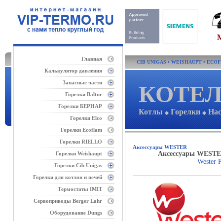
Главная
CIB UNIGAS
•
WEISHAUPT
•
ECO
Калькулятор давления
Запасные части
КОТЕЛ
Горелки Baltur
Горелки БЕРНАР
Котлы
Горелки
На
◆
◆
Горелки Elco
Горелки Ecoflam
Горелки RIELLO
Аксессуары WESTER
Аксессуары WEST
Горелки Weishaupt
Wester
Горелки Cib Unigas
Горелки для котлов и печей
Термостаты IMIT
Сервоприводы Berger Lahr
Оборудование Dungs