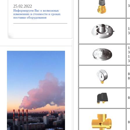
3
25.02.2022
Информируем Вас о возможных
изменениях в стоимости и сроках
поставки оборудования
1
3
1
3
1
3
0
0
0
0