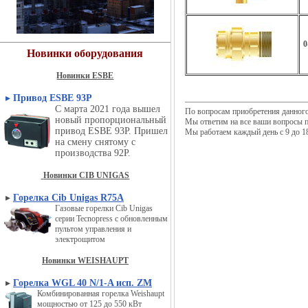
0
Новинки оборудования
Новинки ESBE
▸
Привод ESBE 93P
С марта 2021 года вышел
По вопросам приобретения данног
новый пропорциональный
Мы ответим на все ваши вопросы п
привод ESBE 93P. Пришел
Мы работаем каждый день с 9 до 18
на смену снятому с
производства 92P.
Новинки CIB UNIGAS
▸
Горелка Cib Unigas R75A
Газовые горелки Cib Unigas
серии Tecnopress с обновленным
пультом управления и
электрощитом
Новинки WEISHAUPT
▸
Горелка WGL 40 N/1-A исп. ZM
Комбинированная горелка Weishaupt
мощностью от 125 до 550 кВт