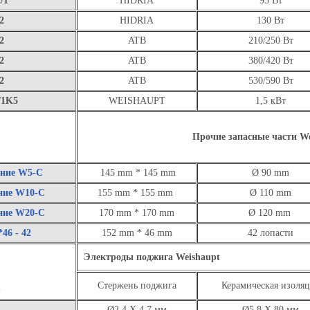
/1
HIDRIA
95 Вт
2
HIDRIA
130 Вт
2
ATB
210/250 Вт
2
ATB
380/420 Вт
2
ATB
530/590 Вт
/1K5
WEISHAUPT
1,5 кВт
Прочие запасные части We
ение W5-C
145 mm * 145 mm
Ø 90 mm
ние W10-C
155 mm * 155 mm
Ø 110 mm
ние W20-C
170 mm * 170 mm
Ø 120 mm
46 - 42
152 mm * 46 mm
42 лопасти
Электроды поджига Weishaupt
Стержень поджига
Керамическая изоля
Ø2,4 X 4,7 мм
Ø5,8 X 80 мм