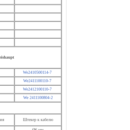
ishaupt
We2410500114-7
We2411100110-7
We2412100110-7
We 2411100804-2
ция
Штекер к кабелю
Ø6 мм