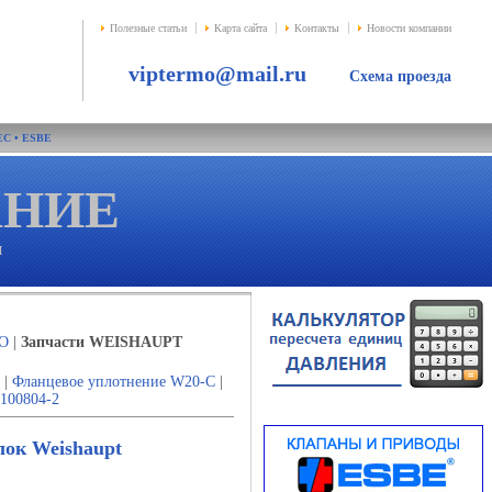
Полезные статьи
Карта сайта
Контакты
Новости компании
viptermo@mail.ru
Схема проезда
EC
•
ESBE
АНИE
и
LO
|
Запчасти WEISHAUPT
|
Фланцевое уплотнение W20-C
|
100804-2
лок Weishaupt