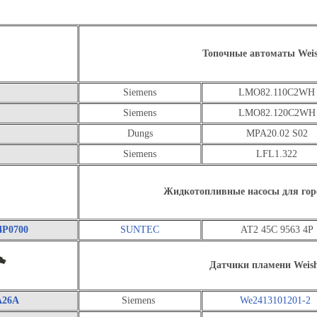
Топочные автоматы Wei
Siemens
LMO82.110C2WH
Siemens
LMO82.120C2WH
Dungs
MPA20.02 S02
Siemens
LFL1.322
Жидкотопливные насосы для гор
4P0700
SUNTEC
АТ2 45С 9563 4P
Датчики пламени Weis
A26A
Siemens
We2413101201-2