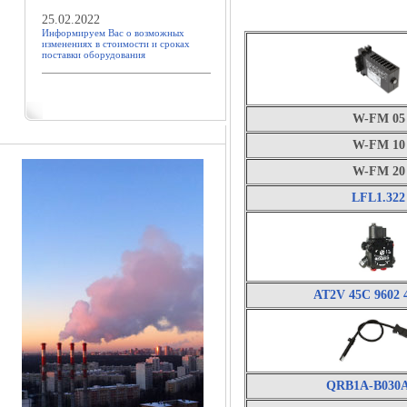
25.02.2022
Информируем Вас о возможных
изменениях в стоимости и сроках
поставки оборудования
W-FM 05
W-FM 10
W-FM 20
LFL1.322
AT2V 45C 9602 
QRB1A-B030