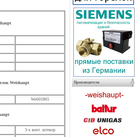
shaupt
Производители
елок Weishaupt
We601865
haupt
3-х конт. штекер