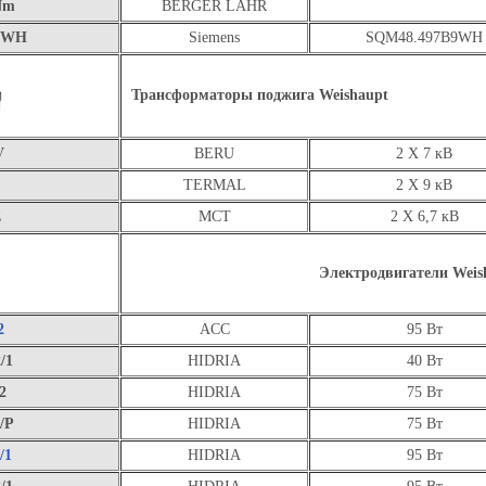
Nm
BERGER LAHR
9WH
Siemens
SQM48.497B9WH
Трансформаторы поджига
Weishaupt
V
BERU
2 X 7 кВ
TERMAL
2 X 9 кВ
E
MCT
2 X 6,7 кВ
Электродвигатели Weis
2
ACC
95 Вт
/1
HIDRIA
40 Вт
2
HIDRIA
75 Вт
/P
HIDRIA
75 Вт
/1
HIDRIA
95 Вт