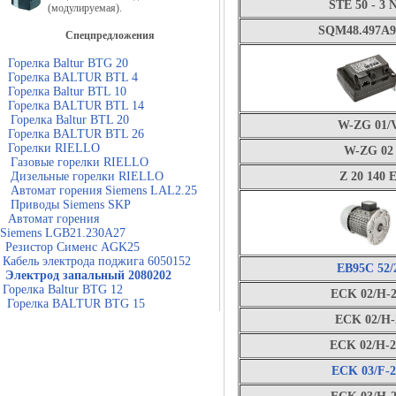
STE 50 - 3 
(модулируемая).
SQM48.497A
Спецпредложения
Горелка Baltur BTG 20
Горелка BALTUR BTL 4
Горелка Baltur BTL 10
Горелка BALTUR BTL 14
Горелка Baltur BTL 20
W-ZG 01/
Горелка BALTUR BTL 26
Горелки RIELLO
W-ZG 02
Газовые горелки RIELLO
Дизельные горелки RIELLO
Z 20 140 
Автомат горения Siemens LAL2.25
Приводы Siemens SKP
Автомат горения
Siemens LGB21.230A27
Резистор Сименс AGK25
Кабель электрода поджига 6050152
EB95C 52/
Электрод запальный 2080202
Горелка Baltur BTG 12
ECK 02/H-2
Горелка BALTUR BTG 15
ECK 02/H-
ECK 02/H-2
ECK 03/F-2