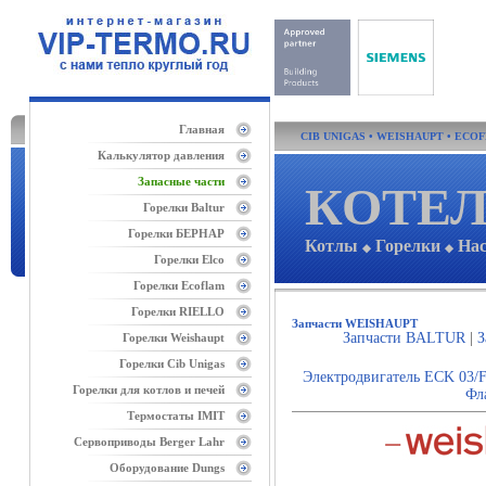
Главная
CIB UNIGAS
•
WEISHAUPT
•
ECO
Калькулятор давления
Запасные части
КОТЕЛ
Горелки Baltur
Горелки БЕРНАР
Котлы
Горелки
На
◆
◆
Горелки Elco
Горелки Ecoflam
Горелки RIELLO
Запчасти WEISHAUPT
Запчасти BALTUR
|
З
Горелки Weishaupt
Горелки Cib Unigas
Электродвигатель ECK 03/F
Горелки для котлов и печей
Фл
Термостаты IMIT
Сервоприводы Berger Lahr
Оборудование Dungs