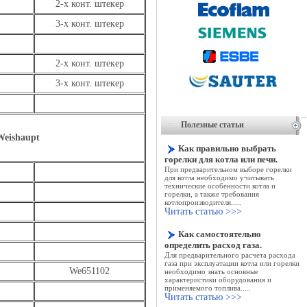
2-х конт. штекер
3-х конт. штекер
2-х конт. штекер
3-х конт. штекер
Полезные статьи
Weishaupt
Как правильно выбрать
горелки для котла или печи.
При предварительном выборе горелки
для котла необходимо учитывать
технические особенности котла и
горелки, а также требования
котлопроизводителя.....
Читать статью >>>
Как самостоятельно
определить расход газа.
Для предварительного расчета расхода
газа при эксплуатации котла или горелки
We651102
необходимо знать основные
характеристики оборудования и
применяемого топлива
.....
Читать статью >>>