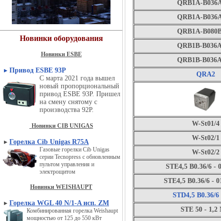
QRB1A-B036
QRB1A-B036
QRB1A-B080
Новинки оборудования
QRB1B-B036
Новинки ESBE
QRB1B-B036
▸
Привод ESBE 93P
QRA2
С марта 2021 года вышел
новый пропорциональный
привод ESBE 93P. Пришел
на смену снятому с
производства 92P.
W-St01/4
Новинки CIB UNIGAS
W-St02/1
▸
Горелка Cib Unigas R75A
Газовые горелки Cib Unigas
W-St02/2
серии Tecnopress с обновленным
пультом управления и
STE4,5 B0.36/6 -
электрощитом
STE4,5 B0.36/6 - 
Новинки WEISHAUPT
STD4,5 B0.36/6
▸
Горелка WGL 40 N/1-A исп. ZM
STE 50 - 1,2
Комбинированная горелка Weishaupt
мощностью от 125 до 550 кВт