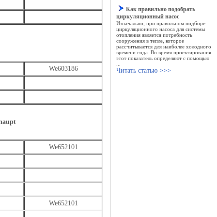
Как правильно подобрать
циркуляционный насос
Изначально, при правильном подборе
циркуляционного насоса для системы
отопления является потребность
сооружения в тепле, которое
рассчитывается для наиболее холодного
времени года. Во время проектирования
этот показатель определяют с помощью
...
We603186
Читать статью >>>
haupt
We652101
We652101