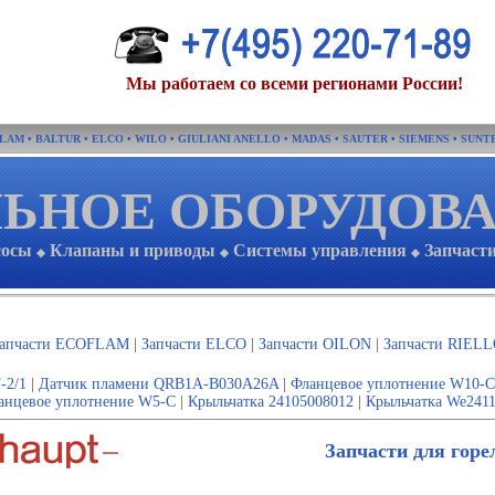
Мы работаем со всеми регионами России!
FLAM
•
BALTUR
•
ELCO
•
WILO
•
GIULIANI ANELLO
•
MADAS
•
SAUTER
•
SIEMENS
•
SUNT
ЬНОЕ ОБОРУДОВ
сосы
Клапаны и приводы
Системы управления
Запчаст
◆
◆
◆
апчасти ECOFLAM
|
Запчасти ELCO
|
Запчасти OILON
|
Запчасти RIEL
-2/1
|
Датчик пламени QRB1A-B030A26A
|
Фланцевое уплотнение W10-C
анцевое уплотнение W5-C
|
Крыльчатка 24105008012
|
Крыльчатка We2411
Запчасти для горе