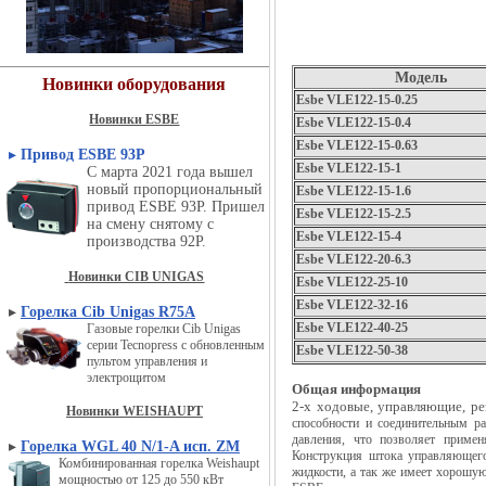
Модель
Новинки оборудования
Esbe VLE122-15-0.25
Новинки ESBE
Esbe VLE122-15-0.4
Esbe VLE122-15-0.63
▸
Привод ESBE 93P
Esbe VLE122-15-1
С марта 2021 года вышел
новый пропорциональный
Esbe VLE122-15-1.6
привод ESBE 93P. Пришел
Esbe VLE122-15-2.5
на смену снятому с
Esbe VLE122-15-4
производства 92P.
Esbe VLE122-20-6.3
Новинки CIB UNIGAS
Esbe VLE122-25-10
Esbe VLE122-32-16
▸
Горелка Cib Unigas R75A
Esbe VLE122-40-25
Газовые горелки Cib Unigas
серии Tecnopress с обновленным
Esbe VLE122-50-38
пультом управления и
электрощитом
Общая информация
2-х ходовые, управляющие, р
Новинки WEISHAUPT
способности и соединительным р
давления, что позволяет приме
▸
Горелка WGL 40 N/1-A исп. ZM
Конструкция штока управляющего
Комбинированная горелка Weishaupt
жидкости, а так же имеет хорошую
мощностью от 125 до 550 кВт