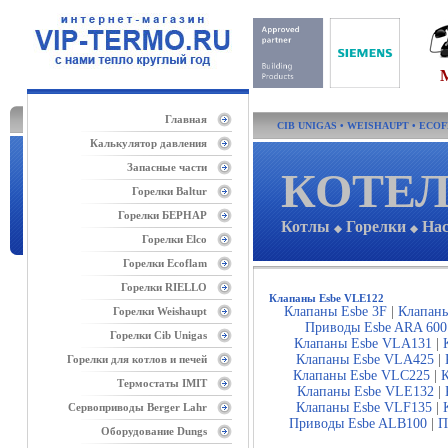
Главная
CIB UNIGAS
•
WEISHAUPT
•
ECO
Калькулятор давления
Запасные части
КОТЕЛ
Горелки Baltur
Горелки БЕРНАР
Котлы
Горелки
На
◆
◆
Горелки Elco
Горелки Ecoflam
Горелки RIELLO
Клапаны Esbe VLE122
Клапаны Esbe 3F
|
Клапаны
Горелки Weishaupt
Приводы Esbe ARA 600
Горелки Cib Unigas
Клапаны Esbe VLA131
|
Клапаны Esbe VLA425
|
Горелки для котлов и печей
Клапаны Esbe VLC225
|
Термостаты IMIT
Клапаны Esbe VLE132
|
Клапаны Esbe VLF135
|
Сервоприводы Berger Lahr
Приводы Esbe ALB100
|
П
Оборудование Dungs