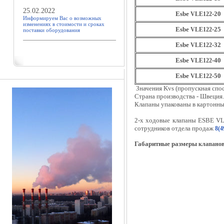
25.02.2022
Esbe
-20
VLE122
Информируем Вас о возможных
изменениях в стоимости и сроках
Esbe
-25
VLE122
поставки оборудования
Esbe
-32
VLE122
Esbe
-40
VLE122
Esbe
-50
VLE122
Значения Kvs (пропускная спос
Страна производства - Швеция.
Клапаны упакованы в картонны
2-х ходовые клапаны ESBE VL
сотрудников отдела продаж
8(4
Габаритные размеры
клапанов