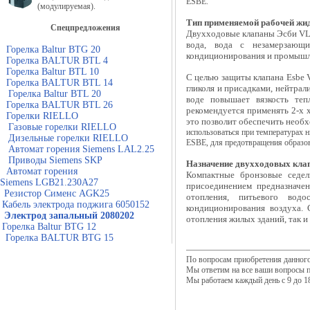
ESBE.
(модулируемая).
Тип применяемой рабочей жид
Спецпредложения
Двухходовые клапаны Эсби VLE
вода, вода с незамерзающи
Горелка Baltur BTG 20
кондиционирования и промышл
Горелка BALTUR BTL 4
Горелка Baltur BTL 10
С целью защиты
клапана Esbe
Горелка BALTUR BTL 14
гликоля и присадками, нейтра
Горелка Baltur BTL 20
воде повышает вязкость теп
Горелка BALTUR BTL 26
рекомендуется применять 2-x
Горелки RIELLO
это позволит обеспечить необ
Газовые горелки RIELLO
использоваться при температурах 
Дизельные горелки RIELLO
ESBE, для предотвращения образов
Автомат горения Siemens LAL2.25
Приводы Siemens SKP
Назначение двухходовых кл
Автомат горения
Компактные бронзовые седе
Siemens LGB21.230A27
присоединением предназначе
Резистор Сименс AGK25
отопления, питьевого водо
Кабель электрода поджига 6050152
кондиционирования воздуха.
Электрод запальный 2080202
отопления жилых зданий, так 
Горелка Baltur BTG 12
Горелка BALTUR BTG 15
По вопросам приобретения данного
Мы ответим на все ваши вопросы 
Мы работаем каждый день с 9 до 18