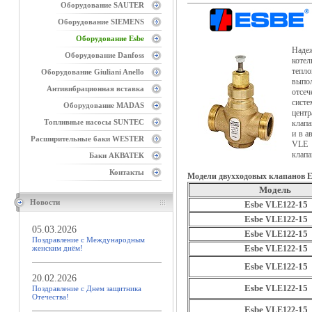
Оборудование SAUTER
Оборудование SIEMENS
Оборудование Esbe
Надеж
Оборудование Danfoss
коте
тепл
Оборудование Giuliani Anello
выпо
Антивибрационная вставка
отсеч
систе
Оборудование MADAS
цент
Топливные насосы SUNTEC
клапа
и в а
Расширительные баки WESTER
VLE 
клапа
Баки АКВАТЕК
Контакты
Модели двухходовых клапанов E
Модель
Новости
Esbe
-15
VLE122
Esbe
-15
VLE122
05.03.2026
Esbe
-15
VLE122
Поздравление с Международным
Esbe
-15
женским днём!
VLE122
Esbe
-15
VLE122
20.02.2026
Esbe
-15
VLE122
Поздравление с Днем защитника
Отечества!
Esbe
-15
VLE122