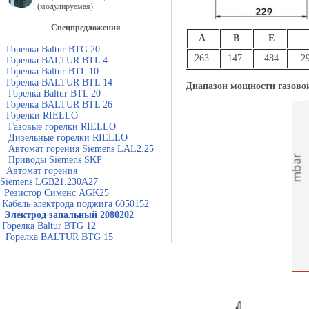
(модулируемая).
Спецпредложения
A
B
E
Горелка Baltur BTG 20
263
147
484
29
Горелка BALTUR BTL 4
Горелка Baltur BTL 10
Горелка BALTUR BTL 14
Диапазон мощности газово
Горелка Baltur BTL 20
Горелка BALTUR BTL 26
Горелки RIELLO
Газовые горелки RIELLO
Дизельные горелки RIELLO
Автомат горения Siemens LAL2.25
Приводы Siemens SKP
Автомат горения
Siemens LGB21.230A27
Резистор Сименс AGK25
Кабель электрода поджига 6050152
Электрод запальный 2080202
Горелка Baltur BTG 12
Горелка BALTUR BTG 15