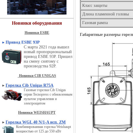
Класс защиты
Длина пламенной головы
Новинки оборудования
Газовая рампа
Новинки ESBE
Габаритные размеры горе
▸
Привод ESBE 93P
С марта 2021 года вышел
новый пропорциональный
привод ESBE 93P. Пришел
на смену снятому с
производства 92P.
Новинки CIB UNIGAS
▸
Горелка Cib Unigas R75A
Газовые горелки Cib Unigas
серии Tecnopress с обновленным
пультом управления и
электрощитом
Новинки WEISHAUPT
▸
Горелка WGL 40 N/1-A исп. ZM
Комбинированная горелка Weishaupt
мощностью от 125 до 550 кВт