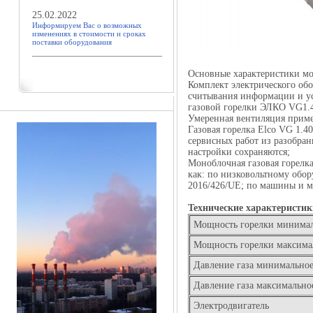
25.02.2022
Информируем Вас о возможных
изменениях в стоимости и сроках
поставки оборудования
Основные характеристики м
Комплект электрического обо
считывания информации и ус
газовой горелки ЭЛКО VG1.
Умеренная вентиляция приме
Газовая горелка Elco VG 1.4
сервисных работ из разобран
настройки сохраняются;
Моноблочная газовая горелк
как: по низковольтному обо
2016/426/UE; по машины и 
Технические характеристи
Мощность горелки минима
Мощность горелки максима
Давление газа
минимально
Давление газа максимально
Электродвигатель