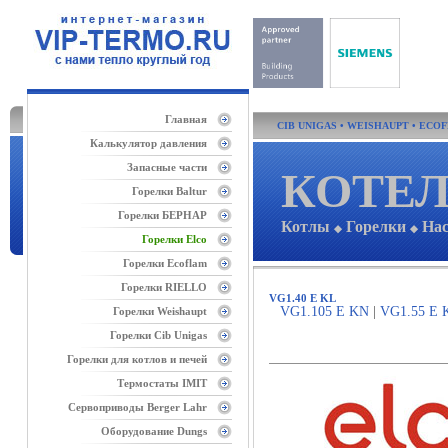
Главная
CIB UNIGAS
•
WEISHAUPT
•
ECO
Калькулятор давления
Запасные части
КОТЕЛ
Горелки Baltur
Горелки БЕРНАР
Котлы
Горелки
На
◆
◆
Горелки Elco
Горелки Ecoflam
Горелки RIELLO
VG1.40 E KL
VG1.105 E KN
|
VG1.55 E 
Горелки Weishaupt
Горелки Cib Unigas
Горелки для котлов и печей
Термостаты IMIT
Сервоприводы Berger Lahr
Оборудование Dungs