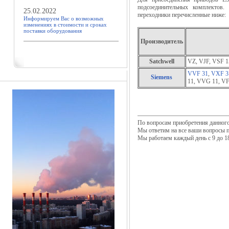
подсоединительных комплектов
25.02.2022
переходники перечисленные ниже:
Информируем Вас о возможных
изменениях в стоимости и сроках
поставки оборудования
Производитель
Satchwell
VZ, VJF, VSF 1
VVF 31
,
VXF 3
Siemens
11, VVG 11, V
По вопросам приобретения данного
Мы ответим на все ваши вопросы 
Мы работаем каждый день с 9 до 18