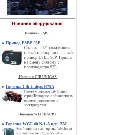
Новинки оборудования
Новинки ESBE
▸
Привод ESBE 93P
С марта 2021 года вышел
новый пропорциональный
привод ESBE 93P. Пришел
на смену снятому с
производства 92P.
Новинки CIB UNIGAS
▸
Горелка Cib Unigas R75A
Газовые горелки Cib Unigas
серии Tecnopress с обновленным
пультом управления и
электрощитом
Новинки WEISHAUPT
▸
Горелка WGL 40 N/1-A исп. ZM
Комбинированная горелка Weishaupt
мощностью от 125 до 550 кВт