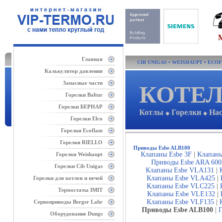
Главная
CIB UNIGAS
•
WEISHAUPT
•
ECO
Калькулятор давления
Запасные части
КОТЕЛ
Горелки Baltur
Горелки БЕРНАР
Котлы
Горелки
На
◆
◆
Горелки Elco
Горелки Ecoflam
Горелки RIELLO
Приводы Esbe ALB100
Клапаны Esbe 3F
|
Клапаны
Горелки Weishaupt
Приводы Esbe ARA 600
Горелки Cib Unigas
Клапаны Esbe VLA131
|
Клапаны Esbe VLA425
|
Горелки для котлов и печей
Клапаны Esbe VLC225
|
Термостаты IMIT
Клапаны Esbe VLE132
|
Клапаны Esbe VLF135
|
Сервоприводы Berger Lahr
Приводы Esbe ALB100
|
Оборудование Dungs