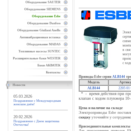
Оборудование SAUTER
Оборудование SIEMENS
Оборудование Esbe
Оборудование Danfoss
Оборудование Giuliani Anello
Элек
серт
Антивибрационная вставка
совм
Оборудование MADAS
монта
в свя
Топливные насосы SUNTEC
могу
Расширительные баки WESTER
пропо
с ход
Баки АКВАТЕК
Контакты
Приводы Esbe серии
ALB144
тр
Модель
Артик
Новости
ALB144
2205 01
* - время действия при про
05.03.2026
клапан с ходом плунжера 10-3
Поздравление с Международным
женским днём!
Цена и наличие на складе
Электроприводы Esbe поставл
20.02.2026
скидку
уточняйте у сотрудник
Поздравление с Днем защитника
Отечества!
Присоединительные комплекты
Для присоединения приводов E