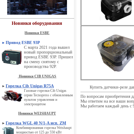
Новинки оборудования
Новинки ESBE
▸
Привод ESBE 93P
С марта 2021 года вышел
новый пропорциональный
привод ESBE 93P. Пришел
на смену снятому с
производства 92P.
Новинки CIB UNIGAS
▸
Горелка Cib Unigas R75A
Купить датчики-реле 
Газовые горелки Cib Unigas
серии Tecnopress с обновленным
По вопросам приобретения д
пультом управления и
Мы ответим на все ваши воп
электрощитом
Мы работаем каждый день с 9
Новинки WEISHAUPT
▸
Горелка WGL 40 N/1-A исп. ZM
Комбинированная горелка Weishaupt
мощностью от 125 до 550 кВт