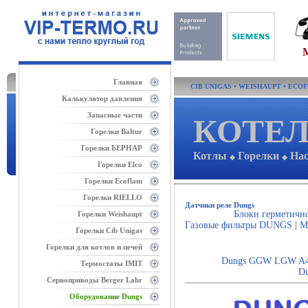
Главная
CIB UNIGAS
•
WEISHAUPT
•
ECO
Калькулятор давления
Запасные части
КОТЕЛ
Горелки Baltur
Горелки БЕРНАР
Котлы
Горелки
На
◆
◆
Горелки Elco
Горелки Ecoflam
Горелки RIELLO
Датчики реле Dungs
Блоки герметичн
Горелки Weishaupt
Газовые фильтры DUNGS
|
М
Горелки Cib Unigas
Горелки для котлов и печей
Dungs GGW LGW A
Термостаты IMIT
D
Сервоприводы Berger Lahr
Оборудование Dungs