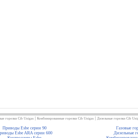
|
|
вые горелки Cib Unigas
Комбинированные горелки Cib Unigas
Дизельные горелки Cib Uni
Приводы Esbe серии 90
Газовые го
риводы Esbe ARA серии 600
Дизельные г
Контроллеры Esbe
Комбинированны