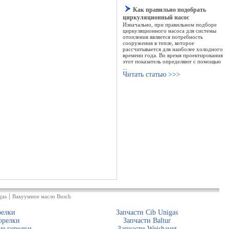
Как правильно подобрать
циркуляционный насос
Изначально, при правильном подборе
циркуляционного насоса для системы
отопления является потребность
сооружения в тепле, которое
рассчитывается для наиболее холодного
времени года. Во время проектирования
этот показатель определяют с помощью
...
Читать статью >>>
|
gas
Вакуумное масло Busch
релки
Запчасти Cib Unigas
орелки
Запчасти Baltur
е горелки
Запчасти Weishaupt