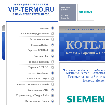
Главная
CIB UNIGAS
•
WEISHAUPT
•
ECO
Калькулятор давления
Запасные части
КОТЕЛ
Горелки Baltur
Горелки БЕРНАР
Котлы
Горелки
На
◆
◆
Горелки Elco
Горелки Ecoflam
Горелки RIELLO
Частотные преобразователи Siemen
Клапаны Siemens
|
Автомат
Горелки Weishaupt
Газовые клапаны Siemens
Горелки Cib Unigas
Приводы Siemen
Горелки для котлов и печей
Термостаты IMIT
Сервоприводы Berger Lahr
Оборудование Dungs