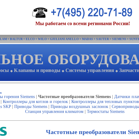
Мы работаем со всеми регионами России!
FLAM
•
BALTUR
•
ELCO
•
WILO
•
GIULIANI ANELLO
•
MADAS
•
SAUTER
•
SIEMENS
•
SUNT
ЬНОЕ ОБОРУДОВ
сосы
Клапаны и приводы
Системы управления
Запчаст
◆
◆
◆
s
ы горения Siemens
|
Частотные преобразователи Siemens
|
Датчики пла
|
Контроллеры для котлов и горелок
|
Контроллеры для тепловых пунктов
s SKP
|
Приводы Siemens
|
Приводы воздушных заслонок
|
Сервоприводы 
Станция управления климатом
|
Термостаты Siemens
Частотные преобразователи Sie