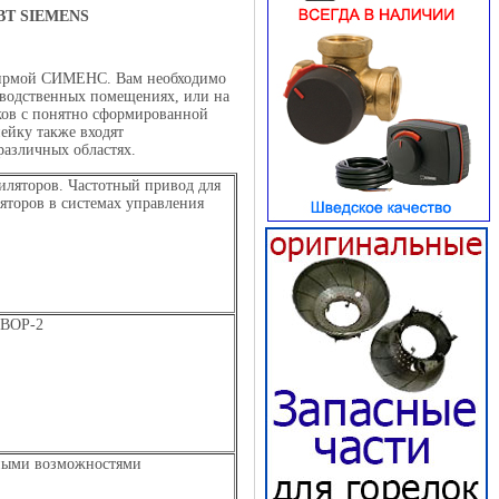
 BT SIEMENS
 фирмой СИМЕНС. Вам необходимо
зводственных помещениях, или на
иков с понятно сформированной
ейку также входят
различных областях.
тиляторов. Частотный привод для
яторов в системах управления
-BOP-2
нными возможностями