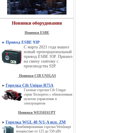
Новинки оборудования
Новинки ESBE
▸
Привод ESBE 93P
С марта 2021 года вышел
новый пропорциональный
привод ESBE 93P. Пришел
на смену снятому с
производства 92P.
Новинки CIB UNIGAS
▸
Горелка Cib Unigas R75A
Газовые горелки Cib Unigas
серии Tecnopress с обновленным
пультом управления и
электрощитом
Новинки WEISHAUPT
▸
Горелка WGL 40 N/1-A исп. ZM
Комбинированная горелка Weishaupt
мощностью от 125 до 550 кВт