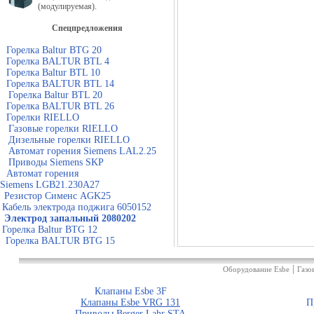
(модулируемая).
Спецпредложения
Горелка Baltur BTG 20
Горелка BALTUR BTL 4
Горелка Baltur BTL 10
Горелка BALTUR BTL 14
Горелка Baltur BTL 20
Горелка BALTUR BTL 26
Горелки RIELLO
Газовые горелки RIELLO
Дизельные горелки RIELLO
Автомат горения Siemens LAL2.25
Приводы Siemens SKP
Автомат горения
Siemens LGB21.230A27
Резистор Сименс AGK25
Кабель электрода поджига 6050152
Электрод запальный 2080202
Горелка Baltur BTG 12
Горелка BALTUR BTG 15
|
Оборудование Esbe
Газо
Клапаны Esbe 3F
Клапаны Esbe VRG 131
П
Приводы Berger Lahr STA