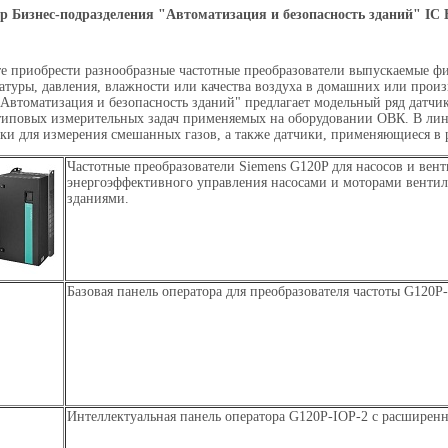
 Бизнес-подразделения "Автоматизация и безопасность зданий" IC
е приобрести разнообразные частотные преобразователи выпускаемые
атуры, давления, влажности или качества воздуха в домашних или прои
"Автоматизация и безопасность зданий" предлагает модельный ряд датч
типовых измерительных задач применяемых на оборудовании ОВК. В лин
и для измерения смешанных газов, а также датчики, применяющиеся в 
Частотные преобразователи Siemens G120P для насосов и вен
энергоэффективного управления насосами и моторами вентил
зданиями.
Базовая панель оператора для преобразователя частоты G120P
Интеллектуальная панель оператора G120P-IOP-2 с расшире