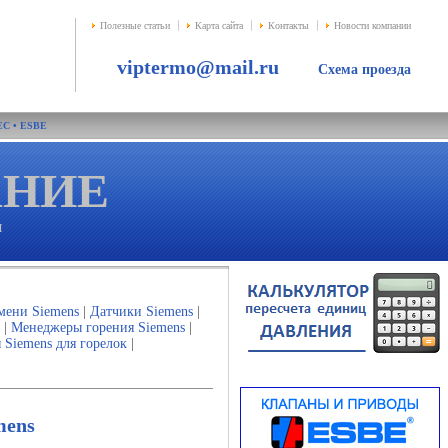
Полезные статьи
Карта сайта
Контакты
Новости компании
viptermo@mail.ru
Схема проезда
EC
•
ESBE
АНИE
и
мени Siemens
|
Датчики Siemens
|
|
Менеджеры горения Siemens
|
Siemens для горелок
|
mens