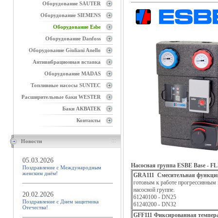
Оборудование SAUTER
Оборудование SIEMENS
Оборудование Esbe
Оборудование Danfoss
Оборудование Giuliani Anello
Антивибрационная вставка
Оборудование MADAS
Топливные насосы SUNTEC
Расширительные баки WESTER
Баки АКВАТЕК
Контакты
Новости
05.03.2026
Насосная группа ESBE Base - F
Поздравление с Международным
женским днём!
GRA111
Смесительная функци
готовым к работе прогрессивным 
насосной группе.
20.02.2026
61240100 - DN25
Поздравление с Днем защитника
61240200 - DN32
Отечества!
GFF111
Фиксированная темпер