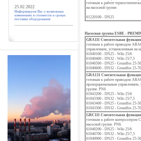
готовым к работе термостатическ
25.02.2022
на насосной группе.
Информируем Вас о возможных
изменениях в стоимости и сроках
61220100 - DN25
поставки оборудования
Насосная группа ESBE - PREM
GRA111
Смесительная функци
готовым к работе приводом ARA6
управлением, установленным на н
61040100 - DN25 - Wilo 25/6
61040400 - DN32 - Wilo 25/7,5
61040500 - DN25 - Grundfos 25-5
61040600 - DN32 - Grundfos 25-7
GRA131
Смесительная функци
готовым к работе приводом ARA6
пропорциональным управлением, 
группе. PN6.
61043200 - DN25 - Wilo 25/6
61043300 - DN32 - Wilo 25/7,5
61043400 - DN25 - Grundfos 25-5
61043500 - DN32 - Grundfos 25-7
GRC111
Смесительная функци
готовым к работе контроллером 
насосной группе. PN6.
61040200 - DN25 - Wilo 25/6
61040700 - DN32 - Wilo 25/7,5
61040900 - DN25 - Grundfos 25-5