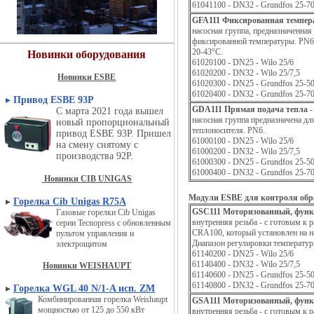
61041100 - DN32 - Grundfos 25-7
GFA111
Фиксированная темпер
насосная группа, предназначенная
фиксированной температуры. PN6
20-43°С.
Новинки оборудования
61020100 - DN25 - Wilo 25/6
61020200 - DN32 - Wilo 25/7,5
Новинки ESBE
61020300 - DN25 - Grundfos 25-5
61020400 - DN32 - Grundfos 25-7
▸
Привод ESBE 93P
GDA111
Прямая подача тепла
-
С марта 2021 года вышел
насосная группа предназначена д
новый пропорциональный
теплоносителя. PN6.
привод ESBE 93P. Пришел
61000100 - DN25 - Wilo 25/6
на смену снятому с
61000200 - DN32 - Wilo 25/7,5
производства 92P.
61000300 - DN25 - Grundfos 25-5
61000400 - DN32 - Grundfos 25-7
Новинки CIB UNIGAS
Модули ESBE для контроля обр
▸
Горелка Cib Unigas R75A
GSC111
Моторизованный, фун
Газовые горелки Cib Unigas
внутренняя резьба - с готовым к 
серии Tecnopress с обновленным
CRA100, который установлен на н
пультом управления и
Диапазон регулировки температур
электрощитом
61140200 - DN25 - Wilo 25/6
61140400 - DN32 - Wilo 25/7,5
Новинки WEISHAUPT
61140600 - DN25 - Grundfos 25-5
61140800 - DN32 - Grundfos 25-7
▸
Горелка WGL 40 N/1-A исп. ZM
Комбинированная горелка Weishaupt
GSA111
Моторизованный, фун
мощностью от 125 до 550 кВт
внутренняя резьба - с готовым к 