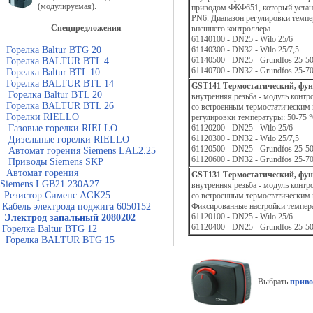
(модулируемая).
приводом ФКФ651, который устано
PN6. Диапазон регулировки темп
Спецпредложения
внешнего контроллера.
61140100 - DN25 - Wilo 25/6
Горелка Baltur BTG 20
61140300 - DN32 - Wilo 25/7,5
61140500 - DN25 - Grundfos 25-5
Горелка BALTUR BTL 4
61140700 - DN32 - Grundfos 25-7
Горелка Baltur BTL 10
Горелка BALTUR BTL 14
GST141
Термостатический, фу
Горелка Baltur BTL 20
внутренняя резьба - модуль конт
Горелка BALTUR BTL 26
со встроенным термостатическим 
Горелки RIELLO
регулировки температуры: 50-75 °
Газовые горелки RIELLO
61120200 - DN25 - Wilo 25/6
61120300 - DN32 - Wilo 25/7,5
Дизельные горелки RIELLO
61120500 - DN25 - Grundfos 25-5
Автомат горения Siemens LAL2.25
61120600 - DN32 - Grundfos 25-7
Приводы Siemens SKP
Автомат горения
GST131
Термостатический, фу
Siemens LGB21.230A27
внутренняя резьба - модуль конт
Резистор Сименс AGK25
со встроенным термостатическим 
Кабель электрода поджига 6050152
Фиксированные настройки температ
61120100 - DN25 - Wilo 25/6
Электрод запальный 2080202
61120400 - DN25 - Grundfos 25-5
Горелка Baltur BTG 12
Горелка BALTUR BTG 15
Выбрать
приво