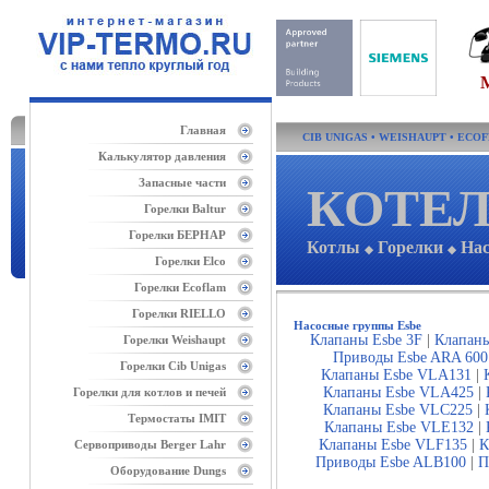
Главная
CIB UNIGAS
•
WEISHAUPT
•
ECO
Калькулятор давления
Запасные части
КОТЕЛ
Горелки Baltur
Горелки БЕРНАР
Котлы
Горелки
На
◆
◆
Горелки Elco
Горелки Ecoflam
Горелки RIELLO
Насосные группы Esbe
Клапаны Esbe 3F
|
Клапаны
Горелки Weishaupt
Приводы Esbe ARA 600
Горелки Cib Unigas
Клапаны Esbe VLA131
|
Клапаны Esbe VLA425
|
Горелки для котлов и печей
Клапаны Esbe VLC225
|
Термостаты IMIT
Клапаны Esbe VLE132
|
Клапаны Esbe VLF135
|
К
Сервоприводы Berger Lahr
Приводы Esbe ALB100
|
П
Оборудование Dungs