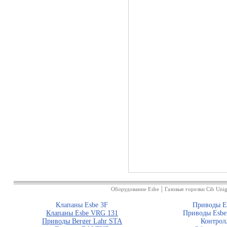
|
Оборудование Esbe
Газовые горелки Cib Unig
Клапаны Esbe 3F
Приводы E
Клапаны Esbe VRG 131
Приводы Esbe
Приводы Berger Lahr STA
Контрол