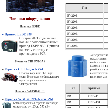
Тип
EV220B
Новинки оборудования
EV220B
Новинки ESBE
EV220B
EV220B
▸
Привод ESBE 93P
С марта 2021 года вышел
EV220B
новый пропорциональный
привод ESBE 93P. Пришел
EV220B
на смену снятому с
производства 92P.
Электромагни
максимальная 
Новинки CIB UNIGAS
наибольшей ст
Danfoss BB вх
▸
Горелка Cib Unigas R75A
резьбовым кре
Газовые горелки Cib Unigas
в соответстви
серии Tecnopress с обновленным
например, для
пультом управления и
электрощитом
Тип
Артикул
Новинки WEISHAUPT
BB
018F7351
▸
Горелка WGL 40 N/1-A исп. ZM
BB
018F7358
Комбинированная горелка Weishaupt
мощностью от 125 до 550 кВт