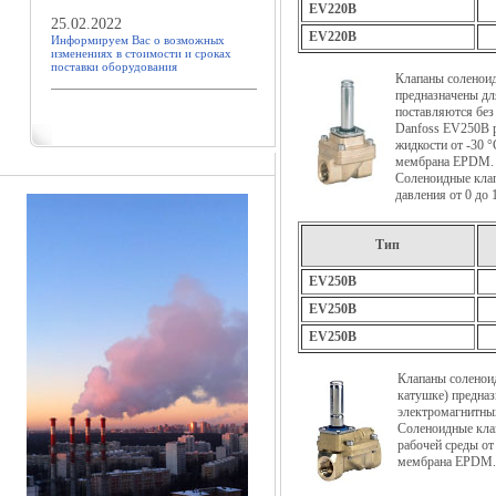
EV220B
25.02.2022
EV220B
Информируем Вас о возможных
изменениях в стоимости и сроках
поставки оборудования
Клапаны солено
предназначены дл
поставляются без
Danfoss EV250B р
жидкости от -30 
мембрана EPDM.
Соленоидные кла
давления от 0 до 
Тип
EV250B
EV250B
EV250B
Клапаны солен
катушке) предна
электромагнитных
Соленоидные кла
рабочей среды от
мембрана EPDM.