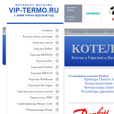
Главная
CIB UNIGAS
•
WEISHAUPT
•
ECO
Калькулятор давления
Запасные части
КОТЕЛ
Горелки Baltur
Горелки БЕРНАР
Котлы
Горелки
На
◆
◆
Горелки Elco
Горелки Ecoflam
Горелки RIELLO
Соленоидные клапаны Danfoss
Приводы Danfoss 
Горелки Weishaupt
Балансировочные 
Горелки Cib Unigas
Контроллеры Danfo
Регуляторы давления
Горелки для котлов и печей
Термостаты IMIT
Сервоприводы Berger Lahr
Оборудование Dungs