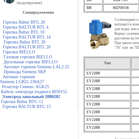
BB
018F7397
(модулируемая).
BB
042N0156
Спецпредложения
Соленоидные 
Горелка Baltur BTG 20
катушке) в ко
Горелка BALTUR BTL 4
для воды, масл
Горелка Baltur BTL 10
Корпус соленои
Горелка BALTUR BTL 14
рассчитан на т
Горелка Baltur BTL 20
При заказе кат
Горелка BALTUR BTL 26
"16" или на "0
Горелки RIELLO
Газовые горелки RIELLO
Дизельные горелки RIELLO
Тип
Автомат горения Siemens LAL2.25
Приводы Siemens SKP
EV220B
Автомат горения
EV220B
Siemens LGB21.230A27
Резистор Сименс AGK25
EV220B
Кабель электрода поджига 6050152
Электрод запальный 2080202
EV220B
Горелка Baltur BTG 12
EV220B
Горелка BALTUR BTG 15
EV220B
EV220B
EV220B