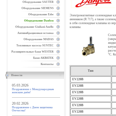
Оборудование SAUTER
Оборудование SIEMENS
Оборудование Esbe
Электромагнитные соленоидные к
аммиаком (R 717), а также солено
Оборудование Danfoss
в себя соленоидные клапаны из не
Оборудование Giuliani Anello
клапаны.
Антивибрационная вставка
Солен
(закр
Оборудование MADAS
жидко
Топливные насосы SUNTEC
катуш
рассч
Расширительные баки WESTER
°С. К
Баки АКВАТЕК
Контакты
Тип
Новости
EV220B
05.03.2026
EV220B
Поздравление с Международным
EV220B
женским днём!
EV220B
20.02.2026
EV220B
Поздравление с Днем защитника
Отечества!
EV220B