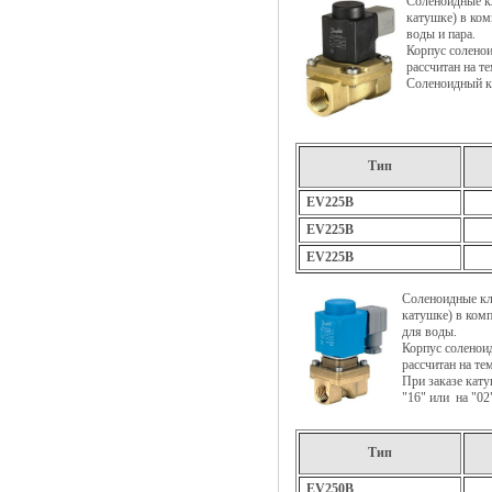
Соленоидные
катушке) в ко
воды и пара.
Корпус соленои
рассчитан на т
Соленоидный кл
Тип
EV225B
EV225B
EV225B
Соленоидные 
катушке) в ком
для воды.
Корпус соленои
рассчитан на те
При заказе кату
"16" или на "02
Тип
EV250B